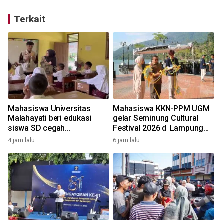
Terkait
Mahasiswa Universitas
Mahasiswa KKN-PPM UGM
d
Malahayati beri edukasi
gelar Seminung Cultural
siswa SD cegah
Festival 2026 di Lampung
perundungan
Barat
4 jam lalu
6 jam lalu
2