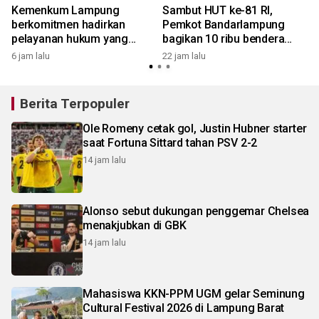
Kemenkum Lampung
Sambut HUT ke-81 RI,
berkomitmen hadirkan
Pemkot Bandarlampung
pelayanan hukum yang
bagikan 10 ribu bendera
bermanfaat bagi
Merah Putih
6 jam lalu
22 jam lalu
masyarakat
Berita Terpopuler
Ole Romeny cetak gol, Justin Hubner starter
saat Fortuna Sittard tahan PSV 2-2
14 jam lalu
Alonso sebut dukungan penggemar Chelsea
menakjubkan di GBK
14 jam lalu
Mahasiswa KKN-PPM UGM gelar Seminung
Cultural Festival 2026 di Lampung Barat