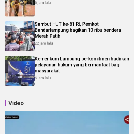
6 jam lalu
Sambut HUT ke-81 RI, Pemkot
Bandarlampung bagikan 10 ribu bendera
Merah Putih
22 jam lalu
Kemenkum Lampung berkomitmen hadirkan
pelayanan hukum yang bermanfaat bagi
masyarakat
6 jam lalu
Video