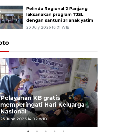
Pelindo Regional 2 Panjang
laksanakan program TJSL
dengan santuni 31 anak yatim
23 July 2026 16:01 WIB
oto
Pelayanan KB gratis
Aksi dam
memperingati Hari Keluarga
Lampung
Nasional
MBG
25 June 2026 14:02 WIB
22 June 2026 