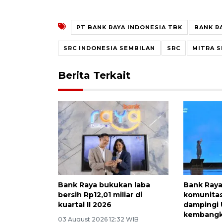
PT BANK RAYA INDONESIA TBK
BANK R
SRC INDONESIA SEMBILAN
SRC
MITRA S
Berita Terkait
Bank Raya bukukan laba
Bank Ray
bersih Rp12,01 miliar di
komunitas
kuartal II 2026
dampingi
kembangk
03 August 2026 12:32 WIB