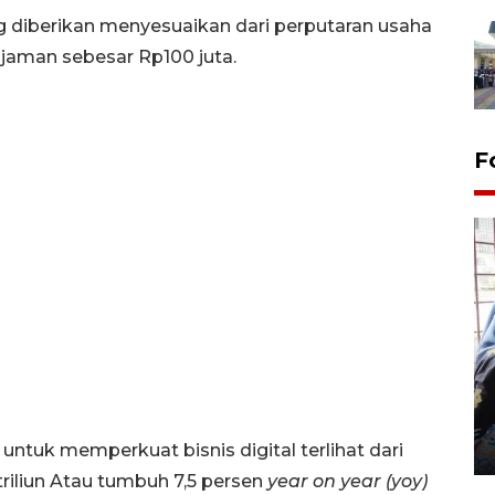
 diberikan menyesuaikan dari perputaran usaha
jaman sebesar Rp100 juta.
F
Tingkat hunian hotel di
Lampung naik pada Maret
2026
12 May 2026 15:06 WIB
tuk memperkuat bisnis digital terlihat dari
triliun Atau tumbuh 7,5 persen
year on year (yoy)