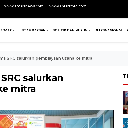
www.antaranews.com
www.antarafoto.com
UPDATE
LINTAS DAERAH
POLITIK DAN HUKUM
INTERNASIONAL
ma SRC salurkan pembiayaan usaha ke mitra
 SRC salurkan
T
e mitra