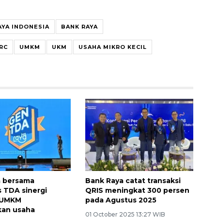
AYA INDONESIA
BANK RAYA
RC
UMKM
UKM
USAHA MIKRO KECIL
a bersama
Bank Raya catat transaksi
 TDA sinergi
QRIS meningkat 300 persen
 UMKM
pada Agustus 2025
an usaha
01 October 2025 13:27 WIB