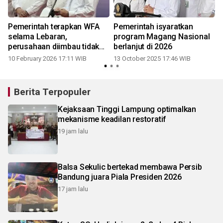
Pemerintah terapkan WFA
Pemerintah isyaratkan
selama Lebaran,
program Magang Nasional
perusahaan diimbau tidak
berlanjut di 2026
potong cuti
10 February 2026 17:11 WIB
13 October 2025 17:46 WIB
Berita Terpopuler
Kejaksaan Tinggi Lampung optimalkan
mekanisme keadilan restoratif
19 jam lalu
Balsa Sekulic bertekad membawa Persib
Bandung juara Piala Presiden 2026
17 jam lalu