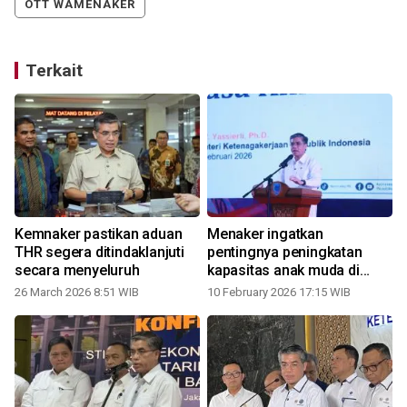
OTT WAMENAKER
Terkait
Kemnaker pastikan aduan
Menaker ingatkan
THR segera ditindaklanjuti
pentingnya peningkatan
secara menyeluruh
kapasitas anak muda di
pasar kerja
26 March 2026 8:51 WIB
10 February 2026 17:15 WIB