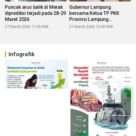
Puncak arus balik di Merak
Gubernur Lampung
diprediksi terjadi pada 28-29
bersama Ketua TP PKK
Maret 2026
Provinsi Lampung
mengucapkan Selamat Hari
27 March 2026 11:05 WIB
21 March 2026 12:00 WIB
Raya Idul Fitri 1447 H
Infografik