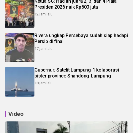
Ketua SC: Hadiah juara 2, 3, dan 4 Piala
Presiden 2026 naik Rp500 juta
12 jam lalu
Rivera ungkap Persebaya sudah siap hadapi
Persib di final
17 jam lalu
Gubernur: Satelit Lampung-1 kolaborasi
sister province Shandong-Lampung
18 jam lalu
Video