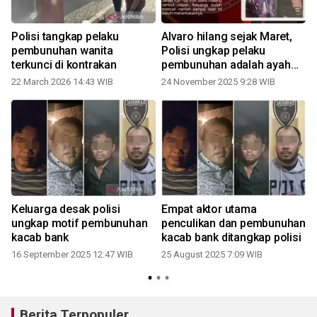
Polisi tangkap pelaku
Alvaro hilang sejak Maret,
pembunuhan wanita
Polisi ungkap pelaku
terkunci di kontrakan
pembunuhan adalah ayah
tiri
22 March 2026 14:43 WIB
24 November 2025 9:28 WIB
Keluarga desak polisi
Empat aktor utama
ungkap motif pembunuhan
penculikan dan pembunuhan
kacab bank
kacab bank ditangkap polisi
1
16 September 2025 12:47 WIB
25 August 2025 7:09 WIB
Berita Terpopuler