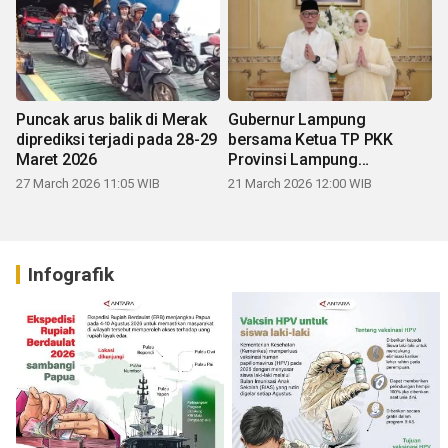
Puncak arus balik di Merak
Gubernur Lampung
diprediksi terjadi pada 28-29
bersama Ketua TP PKK
Maret 2026
Provinsi Lampung
mengucapkan Selamat Hari
27 March 2026 11:05 WIB
21 March 2026 12:00 WIB
Raya Idul Fitri 1447 H
Infografik