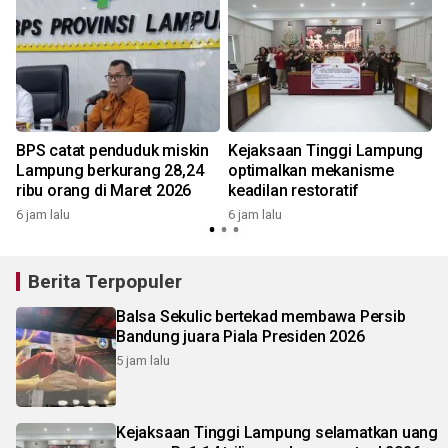
n
BPS catat penduduk miskin
Kejaksaan Tinggi Lampung
Lampung berkurang 28,24
optimalkan mekanisme
ribu orang di Maret 2026
keadilan restoratif
6 jam lalu
6 jam lalu
1
Berita Terpopuler
Balsa Sekulic bertekad membawa Persib
Bandung juara Piala Presiden 2026
5 jam lalu
Kejaksaan Tinggi Lampung selamatkan uang