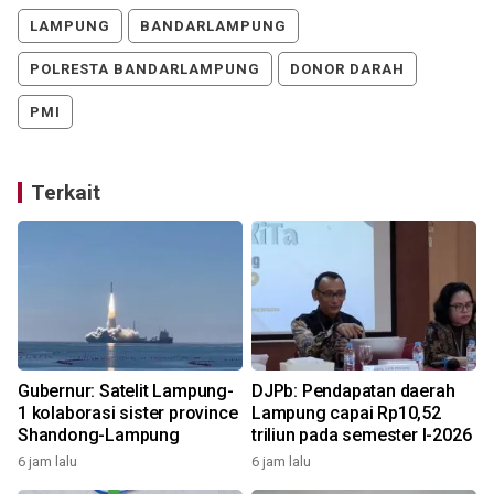
LAMPUNG
BANDARLAMPUNG
POLRESTA BANDARLAMPUNG
DONOR DARAH
PMI
Terkait
Gubernur: Satelit Lampung-
DJPb: Pendapatan daerah
1 kolaborasi sister province
Lampung capai Rp10,52
r
Shandong-Lampung
triliun pada semester I-2026
6 jam lalu
6 jam lalu
1