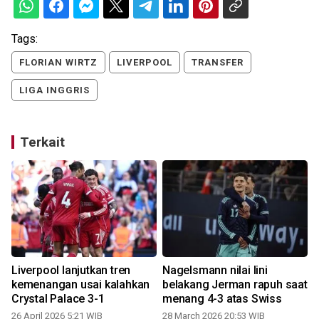
Tags:
FLORIAN WIRTZ
LIVERPOOL
TRANSFER
LIGA INGGRIS
Terkait
Liverpool lanjutkan tren
Nagelsmann nilai lini
kemenangan usai kalahkan
belakang Jerman rapuh saat
Crystal Palace 3-1
menang 4-3 atas Swiss
26 April 2026 5:21 WIB
28 March 2026 20:53 WIB