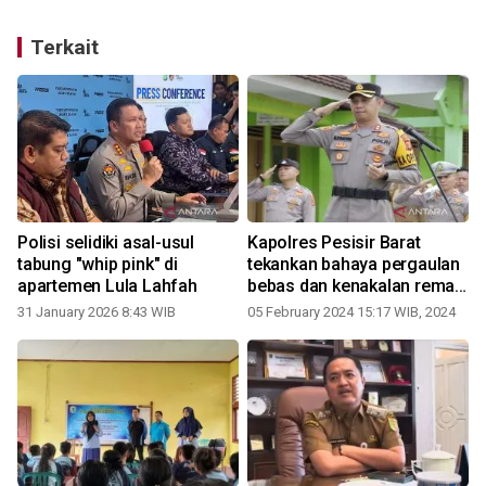
Terkait
Polisi selidiki asal-usul
Kapolres Pesisir Barat
tabung "whip pink" di
tekankan bahaya pergaulan
apartemen Lula Lahfah
bebas dan kenakalan remaja
ke pelajar
31 January 2026 8:43 WIB
05 February 2024 15:17 WIB, 2024
2