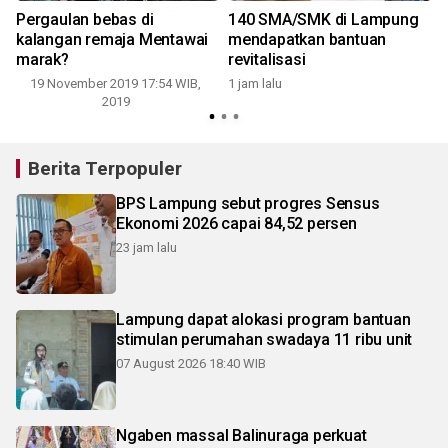
Pergaulan bebas di
140 SMA/SMK di Lampung
n
kalangan remaja Mentawai
mendapatkan bantuan
marak?
revitalisasi
19 November 2019 17:54 WIB,
1 jam lalu
2
2019
Berita Terpopuler
BPS Lampung sebut progres Sensus
Ekonomi 2026 capai 84,52 persen
23 jam lalu
Lampung dapat alokasi program bantuan
stimulan perumahan swadaya 11 ribu unit
07 August 2026 18:40 WIB
Ngaben massal Balinuraga perkuat