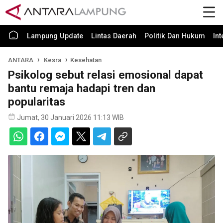
Lampung Update
Lintas Daerah
Politik Dan Hukum
In
ANTARA
Kesra
Kesehatan
Psikolog sebut relasi emosional dapat
bantu remaja hadapi tren dan
popularitas
Jumat, 30 Januari 2026 11:13 WIB