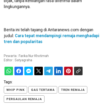
bijak, tanpa kehilangan rasa diterima dalam
lingkungannya.
Berita ini telah tayang di Antaranews.com dengan
judul:
Cara tepat mendampingi remaja menghadapi
tren dan popularitas
Pewarta : Farika Nur Khotimah
Editor :
Satyagraha
Tags:
WHIP PINK
GAS TERTAWA
TREN REMAJA
PERGAULAN REMAJA