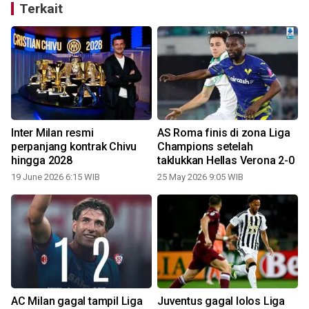
Terkait
Inter Milan resmi
AS Roma finis di zona Liga
2
perpanjang kontrak Chivu
Champions setelah
hingga 2028
taklukkan Hellas Verona 2-0
19 June 2026 6:15 WIB
25 May 2026 9:05 WIB
AC Milan gagal tampil Liga
Juventus gagal lolos Liga