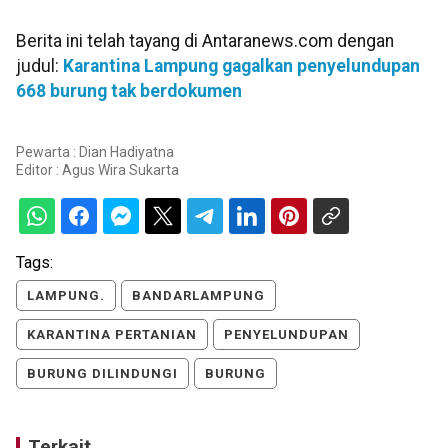
Berita ini telah tayang di Antaranews.com dengan
judul:
Karantina Lampung gagalkan penyelundupan
668 burung tak berdokumen
Pewarta : Dian Hadiyatna
Editor :
Agus Wira Sukarta
Tags:
LAMPUNG.
BANDARLAMPUNG
KARANTINA PERTANIAN
PENYELUNDUPAN
BURUNG DILINDUNGI
BURUNG
Terkait