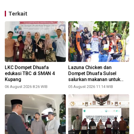
Terkait
LKC Dompet Dhuafa
Lazuna Chicken dan
edukasi TBC di SMAN 4
Dompet Dhuafa Sulsel
Kupang
salurkan makanan untuk
warga terdampak kebakaran
06 August 2026 8:26 WIB
05 August 2026 11:14 WIB
2
di Tallo