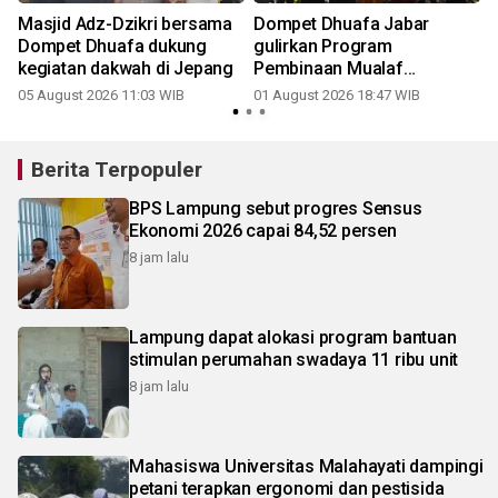
n
Masjid Adz-Dzikri bersama
Dompet Dhuafa Jabar
Dompet Dhuafa dukung
gulirkan Program
kegiatan dakwah di Jepang
Pembinaan Mualaf
Indonesia
05 August 2026 11:03 WIB
01 August 2026 18:47 WIB
2
Berita Terpopuler
BPS Lampung sebut progres Sensus
Ekonomi 2026 capai 84,52 persen
8 jam lalu
Lampung dapat alokasi program bantuan
stimulan perumahan swadaya 11 ribu unit
8 jam lalu
Mahasiswa Universitas Malahayati dampingi
petani terapkan ergonomi dan pestisida