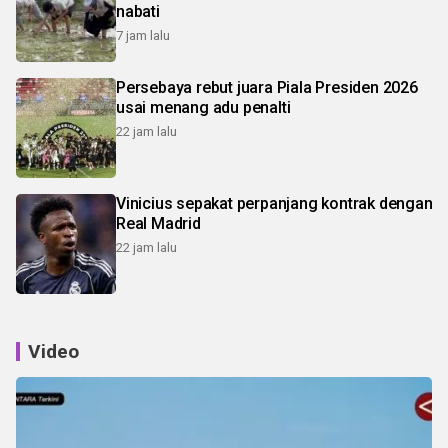
nabati
7 jam lalu
Persebaya rebut juara Piala Presiden 2026
usai menang adu penalti
22 jam lalu
Vinicius sepakat perpanjang kontrak dengan
Real Madrid
22 jam lalu
Video