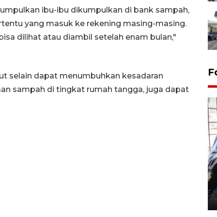
umpulkan ibu-ibu dikumpulkan di bank sampah,
ertentu yang masuk ke rekening masing-masing.
sa dilihat atau diambil setelah enam bulan,"
F
but selain dapat menumbuhkan kesadaran
n sampah di tingkat rumah tangga, juga dapat
Tingkat hunian hotel di
Lampung naik pada Maret
2026
12 May 2026 15:06 WIB