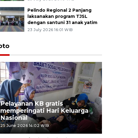
Pelindo Regional 2 Panjang
laksanakan program TJSL
dengan santuni 31 anak yatim
23 July 2026 16:01 WIB
oto
Pelayanan KB gratis
Aksi dam
memperingati Hari Keluarga
Lampung
Nasional
MBG
25 June 2026 14:02 WIB
22 June 2026 