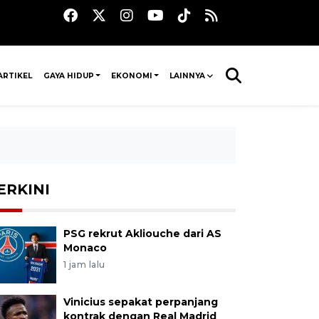
ARTIKEL
GAYA HIDUP
EKONOMI
LAINNYA
ERKINI
PSG rekrut Akliouche dari AS
Monaco
1 jam lalu
Vinicius sepakat perpanjang
kontrak dengan Real Madrid