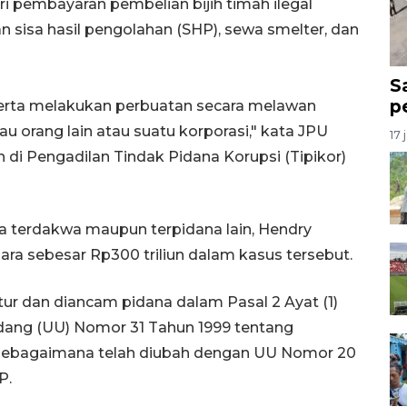
i pembayaran pembelian bijih timah ilegal
 sisa hasil pengolahan (SHP), sewa smelter, dan
S
p
serta melakukan perbuatan secara melawan
u orang lain atau suatu korporasi," kata JPU
17 
i Pengadilan Tindak Pidana Korupsi (Tipikor)
 terdakwa maupun terpidana lain, Hendry
a sebesar Rp300 triliun dalam kasus tersebut.
ur dan diancam pidana dalam Pasal 2 Ayat (1)
ang (UU) Nomor 31 Tahun 1999 tentang
sebagaimana telah diubah dengan UU Nomor 20
P.