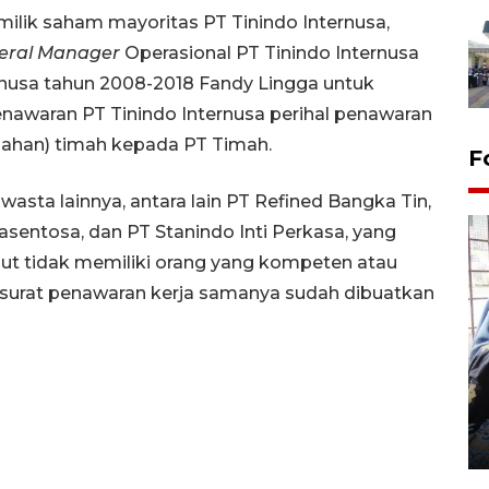
lik saham mayoritas PT Tinindo Internusa,
eral Manager
Operasional PT Tinindo Internusa
rnusa tahun 2008-2018 Fandy Lingga untuk
awaran PT Tinindo Internusa perihal penawaran
ahan) timah kepada PT Timah.
F
asta lainnya, antara lain PT Refined Bangka Tin,
asentosa, dan PT Stanindo Inti Perkasa, yang
but tidak memiliki orang yang kompeten atau
 surat penawaran kerja samanya sudah dibuatkan
Tingkat hunian hotel di
Lampung naik pada Maret
2026
12 May 2026 15:06 WIB