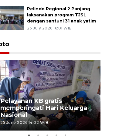
Pelindo Regional 2 Panjang
laksanakan program TJSL
dengan santuni 31 anak yatim
23 July 2026 16:01 WIB
oto
Pelayanan KB gratis
Aksi dam
memperingati Hari Keluarga
Lampung
Nasional
MBG
25 June 2026 14:02 WIB
22 June 2026 