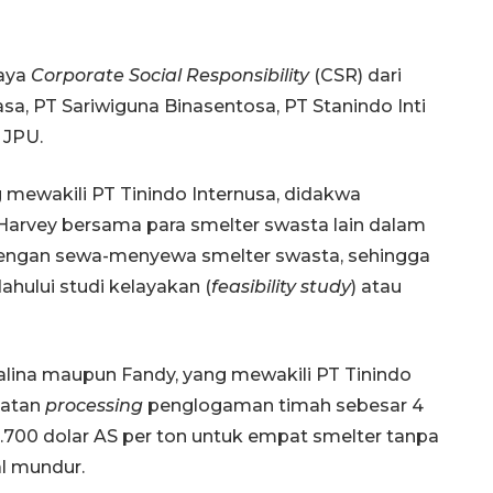
iaya
Corporate Social Responsibility
(CSR) dari
asa, PT Sariwiguna Binasentosa, PT Stanindo Inti
 JPU.
g mewakili PT Tinindo Internusa, didakwa
arvey bersama para smelter swasta lain dalam
dengan sewa-menyewa smelter swasta, sehingga
ahului studi kelayakan (
feasibility study
) atau
ina maupun Fandy, yang mewakili PT Tinindo
latan
processing
penglogaman timah sebesar 4
3.700 dolar AS per ton untuk empat smelter tanpa
al mundur.