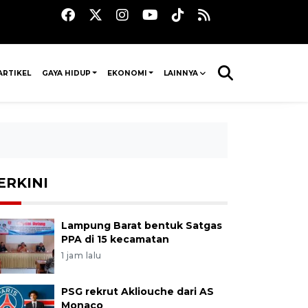
ARTIKEL
GAYA HIDUP
EKONOMI
LAINNYA
ERKINI
Lampung Barat bentuk Satgas
PPA di 15 kecamatan
1 jam lalu
PSG rekrut Akliouche dari AS
Monaco