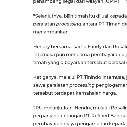
penambang ilegal dari wilayah IUP PT T
"Selanjutnya, bijih timah itu dijual kep
peralatan
processing
antara PT Timah de
menambahkan.
Hendry bersama-sama Fandy dan Rosalina 
Internusa pun menerima pembayaran bijih
timah yang dibayarkan tersebut berasal 
Ketiganya, melalui PT Tinindo Internus
sewa peralatan
processing
penglogaman 
tersebut terdapat kemahalan harga.
JPU melanjutkan, Hendry, melalui Rosal
perpanjangan tangan PT Refined Bangka
pembayaran biaya pengamanan kepada Ha