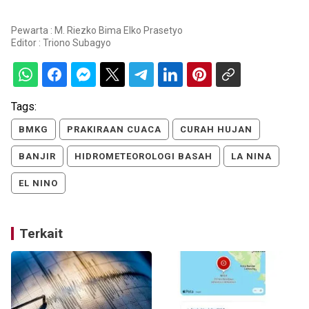
Pewarta : M. Riezko Bima Elko Prasetyo
Editor :
Triono Subagyo
Tags:
BMKG
PRAKIRAAN CUACA
CURAH HUJAN
BANJIR
HIDROMETEOROLOGI BASAH
LA NINA
EL NINO
Terkait