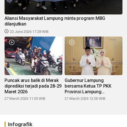
Aliansi Masyarakat Lampung minta program MBG
dilanjutkan
22 June 2026 17:28 WIB
Puncak arus balik di Merak
Gubernur Lampung
diprediksi terjadi pada 28-29
bersama Ketua TP PKK
Maret 2026
Provinsi Lampung
mengucapkan Selamat Hari
27 March 2026 11:05 WIB
21 March 2026 12:00 WIB
Raya Idul Fitri 1447 H
Infografik