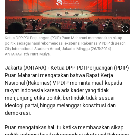
Ketua DPP PDI Perjuangan (PDIP) Puan Maharani membacakan sikap
politik sebagai hasil rekomendasi eksternal Rakernas V PDIP di Beach
City International Stadium Ancol, Jakarta, Minggu (26/5/2024).
ANTARA/Fath Putra Mulya.
Jakarta (ANTARA) - Ketua DPP PDI Perjuangan (PDIP)
Puan Maharani mengatakan bahwa Rapat Kerja
Nasional (Rakernas) V PDIP meminta maaf kepada
rakyat Indonesia karena ada kader yang tidak
menjunjung etika politik, bertindak tidak sesuai
ideologi partai, hingga melanggar konstitusi dan
demokrasi.
Puan mengatakan hal itu ketika membacakan sikap
politik sebagai hasil rekomendasi eksternal Rakernas