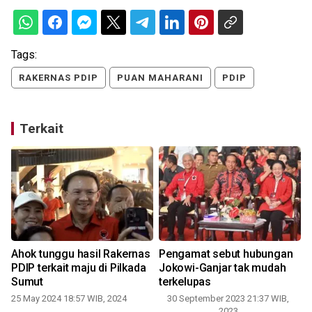
Tags:
RAKERNAS PDIP
PUAN MAHARANI
PDIP
Terkait
Ahok tunggu hasil Rakernas
Pengamat sebut hubungan
h
PDIP terkait maju di Pilkada
Jokowi-Ganjar tak mudah
Sumut
terkelupas
25 May 2024 18:57 WIB, 2024
30 September 2023 21:37 WIB,
2023