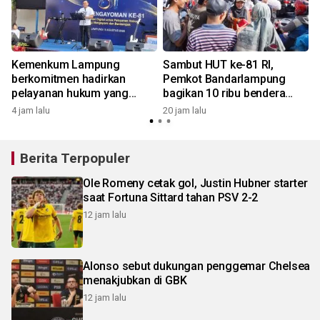
Kemenkum Lampung
Sambut HUT ke-81 RI,
berkomitmen hadirkan
Pemkot Bandarlampung
pelayanan hukum yang
bagikan 10 ribu bendera
bermanfaat bagi
Merah Putih
4 jam lalu
20 jam lalu
masyarakat
Berita Terpopuler
Ole Romeny cetak gol, Justin Hubner starter
saat Fortuna Sittard tahan PSV 2-2
12 jam lalu
Alonso sebut dukungan penggemar Chelsea
menakjubkan di GBK
12 jam lalu