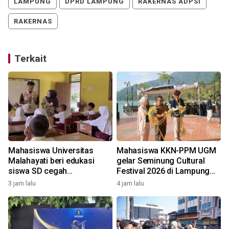
LAMPUNG
DPRD LAMPUNG
RAKERNAS ADPSI
RAKERNAS
Terkait
Mahasiswa Universitas
Mahasiswa KKN-PPM UGM
d
Malahayati beri edukasi
gelar Seminung Cultural
siswa SD cegah
Festival 2026 di Lampung
perundungan
Barat
3 jam lalu
4 jam lalu
2