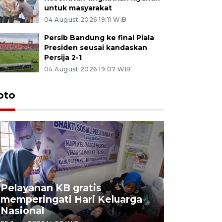
untuk masyarakat
04 August 2026 19:11 WIB
Persib Bandung ke final Piala
Presiden seusai kandaskan
Persija 2-1
04 August 2026 19:07 WIB
oto
Pelayanan KB gratis
Aksi dam
memperingati Hari Keluarga
Lampung
Nasional
MBG