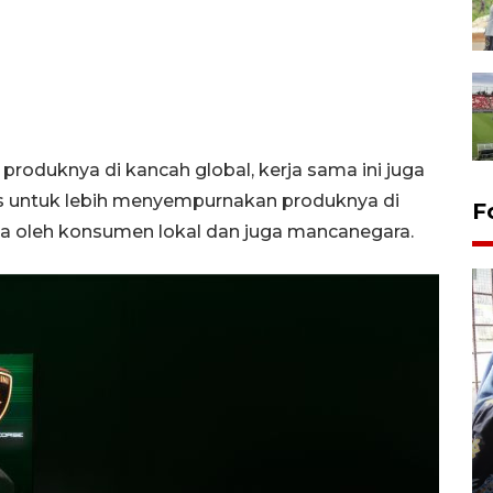
produknya di kancah global, kerja sama ini juga
ts untuk lebih menyempurnakan produknya di
F
ma oleh konsumen lokal dan juga mancanegara.
Tingkat hunian hotel di
Lampung naik pada Maret
2026