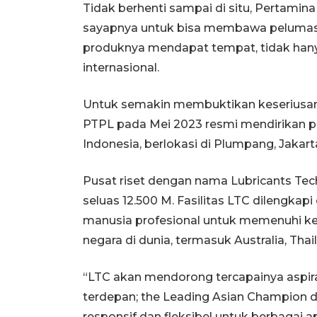
Tidak berhenti sampai di situ, Pertamin
sayapnya untuk bisa membawa pelumas I
produknya mendapat tempat, tidak hanya
internasional.
Untuk semakin membuktikan keseriusan
PTPL pada Mei 2023 resmi mendirikan pus
Indonesia, berlokasi di Plumpang, Jakart
Pusat riset dengan nama Lubricants Techn
seluas 12.500 M. Fasilitas LTC dilengka
manusia profesional untuk memenuhi ke
negara di dunia, termasuk Australia, Thail
“LTC akan mendorong tercapainya aspir
terdepan; the Leading Asian Champion d
responsif dan fleksibel untuk berbagai ap