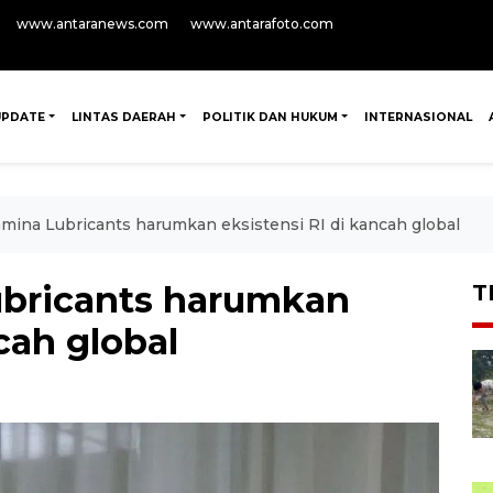
www.antaranews.com
www.antarafoto.com
UPDATE
LINTAS DAERAH
POLITIK DAN HUKUM
INTERNASIONAL
mina Lubricants harumkan eksistensi RI di kancah global
ubricants harumkan
T
cah global