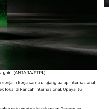
12 May 2026 15:06 WIB
orghini (ANTARA/PTPL)
enjalin kerja sama di ajang balap internasional
okal di kancah internasional. Upaya itu
salah satu contoh kesuksesan Pertamina