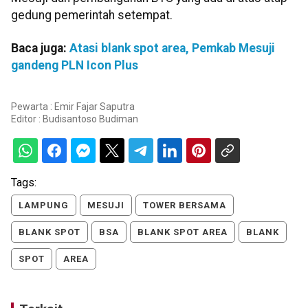
gedung pemerintah setempat.
Baca juga:
Atasi blank spot area, Pemkab Mesuji
gandeng PLN Icon Plus
Pewarta : Emir Fajar Saputra
Editor :
Budisantoso Budiman
Tags:
LAMPUNG
MESUJI
TOWER BERSAMA
BLANK SPOT
BSA
BLANK SPOT AREA
BLANK
SPOT
AREA