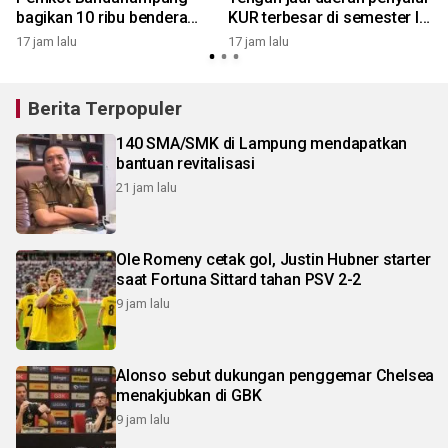
bagikan 10 ribu bendera
KUR terbesar di semester I
Merah Putih
2026
17 jam lalu
17 jam lalu
2
Berita Terpopuler
140 SMA/SMK di Lampung mendapatkan
bantuan revitalisasi
21 jam lalu
Ole Romeny cetak gol, Justin Hubner starter
saat Fortuna Sittard tahan PSV 2-2
9 jam lalu
Alonso sebut dukungan penggemar Chelsea
menakjubkan di GBK
9 jam lalu