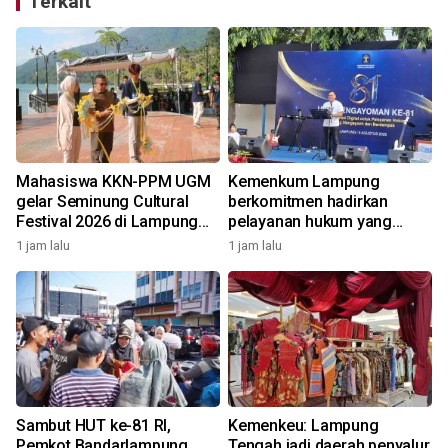
Terkait
Mahasiswa KKN-PPM UGM
Kemenkum Lampung
gelar Seminung Cultural
berkomitmen hadirkan
Festival 2026 di Lampung
pelayanan hukum yang
Barat
bermanfaat bagi
1 jam lalu
1 jam lalu
2
masyarakat
Sambut HUT ke-81 RI,
Kemenkeu: Lampung
Pemkot Bandarlampung
Tengah jadi daerah penyalur