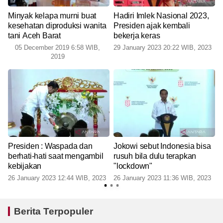
k
Minyak kelapa murni buat
Hadiri Imlek Nasional 2023,
kesehatan diproduksi wanita
Presiden ajak kembali
tani Aceh Barat
bekerja keras
05 December 2019 6:58 WIB,
29 January 2023 20:22 WIB, 2023
2019
Presiden : Waspada dan
Jokowi sebut Indonesia bisa
berhati-hati saat mengambil
rusuh bila dulu terapkan
kebijakan
"lockdown"
26 January 2023 12:44 WIB, 2023
26 January 2023 11:36 WIB, 2023
Berita Terpopuler