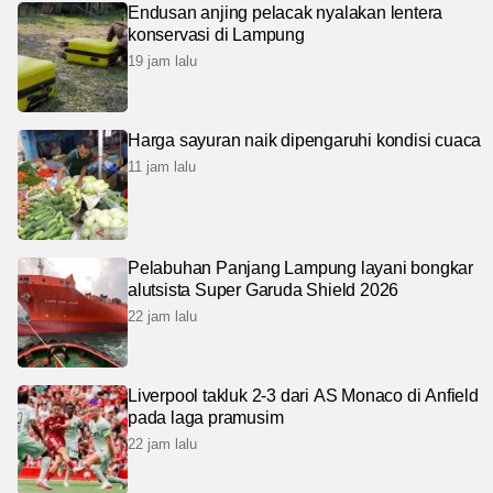
Endusan anjing pelacak nyalakan lentera
konservasi di Lampung
19 jam lalu
Harga sayuran naik dipengaruhi kondisi cuaca
11 jam lalu
Pelabuhan Panjang Lampung layani bongkar
alutsista Super Garuda Shield 2026
22 jam lalu
Liverpool takluk 2-3 dari AS Monaco di Anfield
pada laga pramusim
22 jam lalu