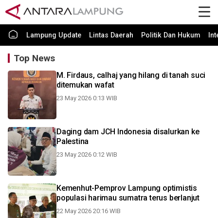
Lampung Update
Lintas Daerah
Politik Dan Hukum
In
Top News
M. Firdaus, calhaj yang hilang di tanah suci
ditemukan wafat
23 May 2026 0:13 WIB
Daging dam JCH Indonesia disalurkan ke
Palestina
23 May 2026 0:12 WIB
Kemenhut-Pemprov Lampung optimistis
populasi harimau sumatra terus berlanjut
22 May 2026 20:16 WIB