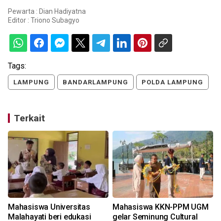
Pewarta : Dian Hadiyatna
Editor :
Triono Subagyo
Tags:
LAMPUNG
BANDARLAMPUNG
POLDA LAMPUNG
Terkait
Mahasiswa Universitas
Mahasiswa KKN-PPM UGM
d
Malahayati beri edukasi
gelar Seminung Cultural