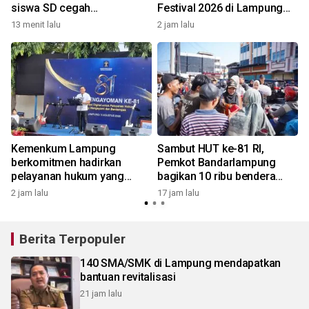
siswa SD cegah
Festival 2026 di Lampung
perundungan
Barat
13 menit lalu
2 jam lalu
1
Kemenkum Lampung
Sambut HUT ke-81 RI,
berkomitmen hadirkan
Pemkot Bandarlampung
pelayanan hukum yang
bagikan 10 ribu bendera
bermanfaat bagi
Merah Putih
2 jam lalu
17 jam lalu
2
masyarakat
Berita Terpopuler
140 SMA/SMK di Lampung mendapatkan
bantuan revitalisasi
21 jam lalu