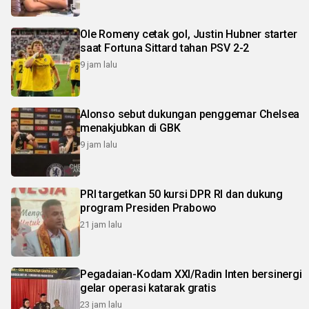
Ole Romeny cetak gol, Justin Hubner starter
saat Fortuna Sittard tahan PSV 2-2
9 jam lalu
Alonso sebut dukungan penggemar Chelsea
menakjubkan di GBK
9 jam lalu
PRI targetkan 50 kursi DPR RI dan dukung
program Presiden Prabowo
21 jam lalu
Pegadaian-Kodam XXI/Radin Inten bersinergi
gelar operasi katarak gratis
23 jam lalu