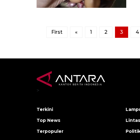
First
«
1
2
3
4
>
Terkini
Lamp
Top News
Linta
Terpopuler
Polit