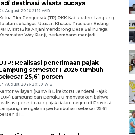
jadi destinasi wisata budaya
04 August 2026 21:19 WIB
Ketua Tim Penggerak (TP) PKK Kabupaten Lampung
Selatan sekaligus Utusan Khusus Presiden Bidang
PariwisataZita Anjanimendorong Desa Balinuraga,
Kecamatan Way Panji, berkembang menjadi ...
DJP: Realisasi penerimaan pajak
Lampung semester I 2026 tumbuh
sebesar 25,61 persen
04 August 2026 20:59 WIB
Kantor Wilayah (Kanwil) Direktorat Jenderal Pajak
(DJP) Lampung dan Bengkulu menyatakan bahwa
realisasi penerimaan pajak dalam negeri di Provinsi
Lampung mengalami pertumbuhan sebesar 25,61
persen di ...