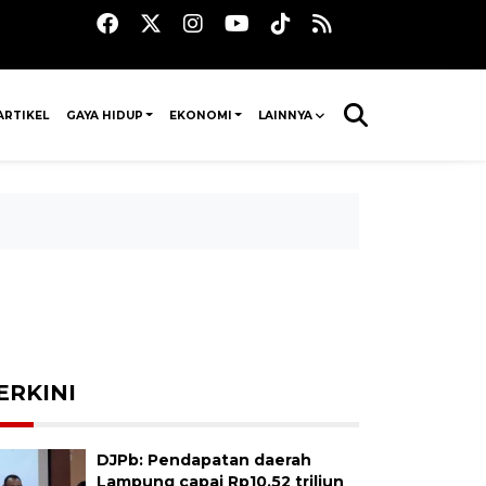
ARTIKEL
GAYA HIDUP
EKONOMI
LAINNYA
ERKINI
DJPb: Pendapatan daerah
Lampung capai Rp10,52 triliun