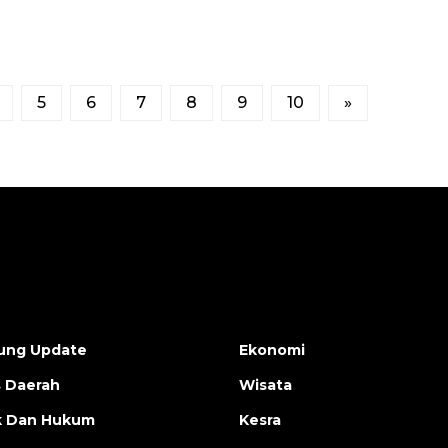
5
6
7
8
9
10
»
ung Update
Ekonomi
s Daerah
Wisata
ik Dan Hukum
Kesra