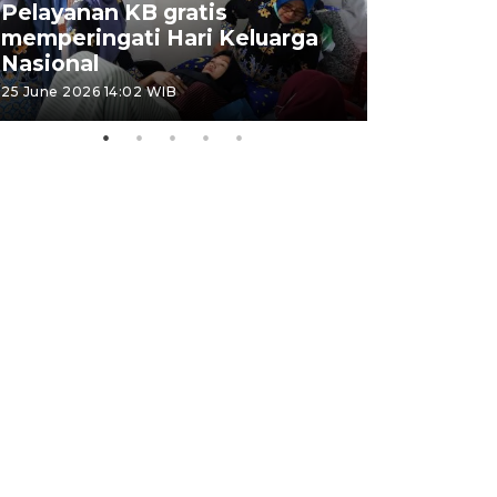
Pelayanan KB gratis
Aksi dam
memperingati Hari Keluarga
Lampung
Nasional
MBG
25 June 2026 14:02 WIB
22 June 2026 