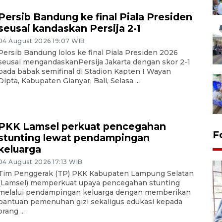
Persib Bandung ke final Piala Presiden
seusai kandaskan Persija 2-1
04 August 2026 19:07 WIB
Persib Bandung lolos ke final Piala Presiden 2026
seusai mengandaskanPersija Jakarta dengan skor 2-1
pada babak semifinal di Stadion Kapten I Wayan
Dipta, Kabupaten Gianyar, Bali, Selasa ...
PKK Lamsel perkuat pencegahan
F
stunting lewat pendampingan
keluarga
04 August 2026 17:13 WIB
Tim Penggerak (TP) PKK Kabupaten Lampung Selatan
(Lamsel) memperkuat upaya pencegahan stunting
melalui pendampingan keluarga dengan memberikan
bantuan pemenuhan gizi sekaligus edukasi kepada
orang ...