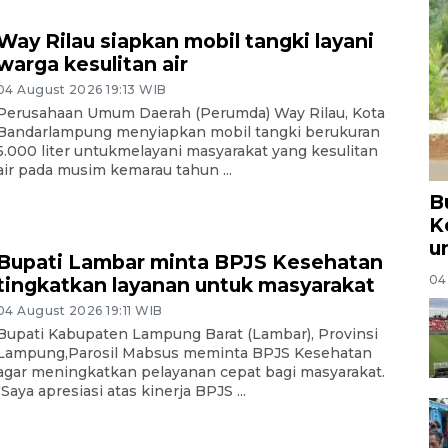
Way Rilau siapkan mobil tangki layani
warga kesulitan air
04 August 2026 19:13 WIB
Perusahaan Umum Daerah (Perumda) Way Rilau, Kota
Bandarlampung menyiapkan mobil tangki berukuran
5.000 liter untukmelayani masyarakat yang kesulitan
air pada musim kemarau tahun ...
B
K
u
Bupati Lambar minta BPJS Kesehatan
04
tingkatkan layanan untuk masyarakat
04 August 2026 19:11 WIB
Bupati Kabupaten Lampung Barat (Lambar), Provinsi
Lampung,Parosil Mabsus meminta BPJS Kesehatan
agar meningkatkan pelayanan cepat bagi masyarakat.
"Saya apresiasi atas kinerja BPJS ...