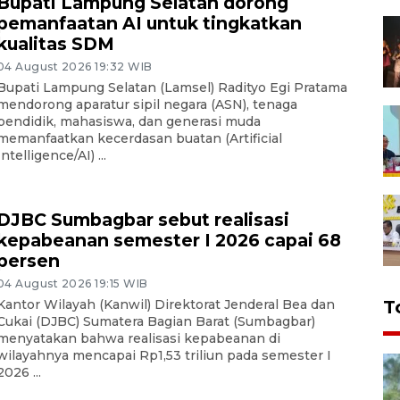
Bupati Lampung Selatan dorong
pemanfaatan AI untuk tingkatkan
kualitas SDM
04 August 2026 19:32 WIB
Bupati Lampung Selatan (Lamsel) Radityo Egi Pratama
mendorong aparatur sipil negara (ASN), tenaga
pendidik, mahasiswa, dan generasi muda
memanfaatkan kecerdasan buatan (Artificial
Intelligence/AI) ...
DJBC Sumbagbar sebut realisasi
kepabeanan semester I 2026 capai 68
persen
04 August 2026 19:15 WIB
Kantor Wilayah (Kanwil) Direktorat Jenderal Bea dan
T
Cukai (DJBC) Sumatera Bagian Barat (Sumbagbar)
menyatakan bahwa realisasi kepabeanan di
wilayahnya mencapai Rp1,53 triliun pada semester I
2026 ...