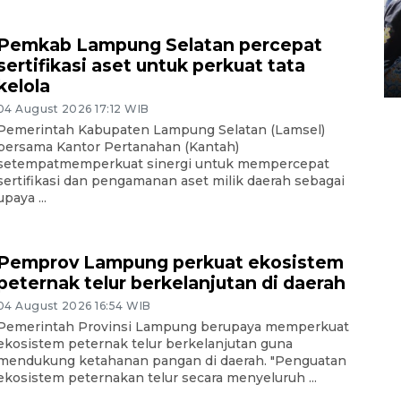
Tingkat hunian hotel di
Lampung naik pada Maret
Pemkab Lampung Selatan percepat
2026
sertifikasi aset untuk perkuat tata
12 May 2026 15:06 WIB
kelola
04 August 2026 17:12 WIB
Pemerintah Kabupaten Lampung Selatan (Lamsel)
bersama Kantor Pertanahan (Kantah)
setempatmemperkuat sinergi untuk mempercepat
sertifikasi dan pengamanan aset milik daerah sebagai
upaya ...
Pemprov Lampung perkuat ekosistem
peternak telur berkelanjutan di daerah
04 August 2026 16:54 WIB
Pemerintah Provinsi Lampung berupaya memperkuat
ekosistem peternak telur berkelanjutan guna
mendukung ketahanan pangan di daerah. "Penguatan
ekosistem peternakan telur secara menyeluruh ...