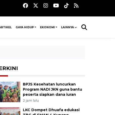
ARTIKEL
GAYA HIDUP
EKONOMI
LAINNYA
ERKINI
BPJS Kesehatan luncurkan
Program NADI JKN guna bantu
peserta siapkan dana iuran
2 jam lalu
LKC Dompet Dhuafa edukasi