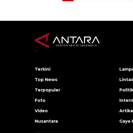
>
Terkini
Lamp
Top News
Linta
Terpopuler
Polit
Foto
Inter
Video
Artike
Nusantara
Gaya 