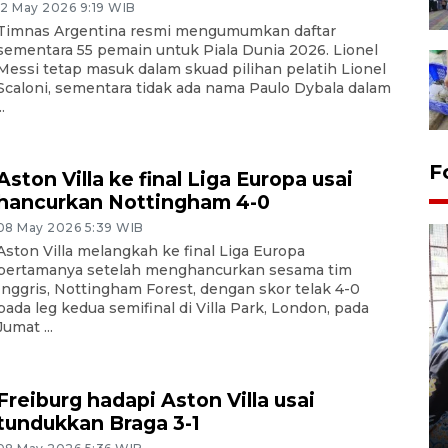
12 May 2026 9:19 WIB
Timnas Argentina resmi mengumumkan daftar
sementara 55 pemain untuk Piala Dunia 2026. Lionel
Messi tetap masuk dalam skuad pilihan pelatih Lionel
Scaloni, sementara tidak ada nama Paulo Dybala dalam
..
F
Aston Villa ke final Liga Europa usai
hancurkan Nottingham 4-0
08 May 2026 5:39 WIB
Aston Villa melangkah ke final Liga Europa
pertamanya setelah menghancurkan sesama tim
Inggris, Nottingham Forest, dengan skor telak 4-0
pada leg kedua semifinal di Villa Park, London, pada
Jumat ...
Tingkat hunian hotel di
Lampung naik pada Maret
Freiburg hadapi Aston Villa usai
2026
tundukkan Braga 3-1
12 May 2026 15:06 WIB