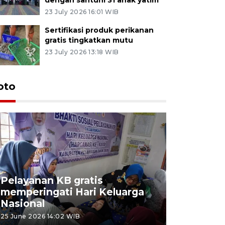
23 July 2026 16:01 WIB
Sertifikasi produk perikanan
gratis tingkatkan mutu
23 July 2026 13:18 WIB
oto
Pelayanan KB gratis
Aksi dam
memperingati Hari Keluarga
Lampung
Nasional
MBG
25 June 2026 14:02 WIB
22 June 2026 