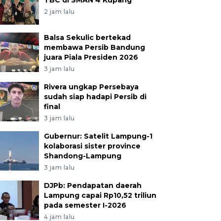
TBC di SMAN 4 Kupang
2 jam lalu
Balsa Sekulic bertekad
membawa Persib Bandung
juara Piala Presiden 2026
3 jam lalu
Rivera ungkap Persebaya
sudah siap hadapi Persib di
final
3 jam lalu
Gubernur: Satelit Lampung-1
kolaborasi sister province
Shandong-Lampung
3 jam lalu
DJPb: Pendapatan daerah
Lampung capai Rp10,52 triliun
pada semester I-2026
4 jam lalu