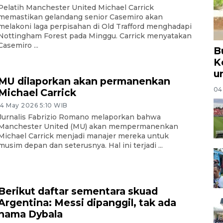
Pelatih Manchester United Michael Carrick
memastikan gelandang senior Casemiro akan
melakoni laga perpisahan di Old Trafford menghadapi
Nottingham Forest pada Minggu. Carrick menyatakan
Casemiro ...
B
K
u
MU dilaporkan akan permanenkan
04
Michael Carrick
14 May 2026 5:10 WIB
Jurnalis Fabrizio Romano melaporkan bahwa
Manchester United (MU) akan mempermanenkan
Michael Carrick menjadi manajer mereka untuk
musim depan dan seterusnya. Hal ini terjadi ...
Berikut daftar sementara skuad
Argentina: Messi dipanggil, tak ada
nama Dybala