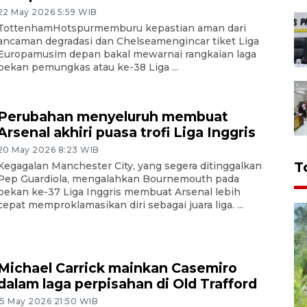
22 May 2026 5:59 WIB
TottenhamHotspurmemburu kepastian aman dari
ancaman degradasi dan Chelseamengincar tiket Liga
Europamusim depan bakal mewarnai rangkaian laga
pekan pemungkas atau ke-38 Liga ...
Perubahan menyeluruh membuat
Arsenal akhiri puasa trofi Liga Inggris
20 May 2026 8:23 WIB
T
Kegagalan Manchester City, yang segera ditinggalkan
Pep Guardiola, mengalahkan Bournemouth pada
pekan ke-37 Liga Inggris membuat Arsenal lebih
cepat memproklamasikan diri sebagai juara liga. ...
Michael Carrick mainkan Casemiro
dalam laga perpisahan di Old Trafford
15 May 2026 21:50 WIB