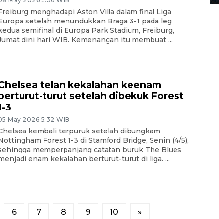
08 May 2026 5:36 WIB
Freiburg menghadapi Aston Villa dalam final Liga
Europa setelah menundukkan Braga 3-1 pada leg
kedua semifinal di Europa Park Stadium, Freiburg,
Jumat dini hari WIB. Kemenangan itu membuat ...
Chelsea telan kekalahan keenam
berturut-turut setelah dibekuk Forest
1-3
05 May 2026 5:32 WIB
Chelsea kembali terpuruk setelah dibungkam
Nottingham Forest 1-3 di Stamford Bridge, Senin (4/5),
sehingga memperpanjang catatan buruk The Blues
menjadi enam kekalahan berturut-turut di liga. ...
6
7
8
9
10
»