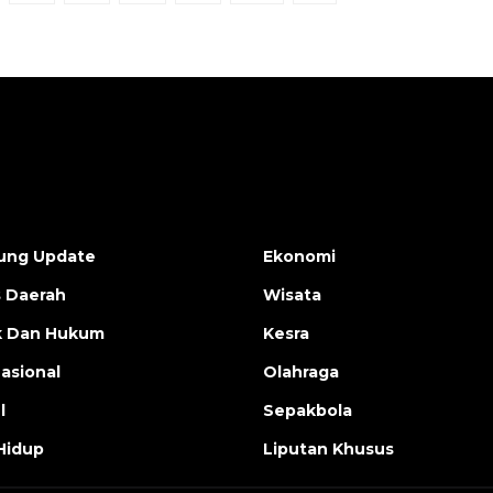
ung Update
Ekonomi
s Daerah
Wisata
ik Dan Hukum
Kesra
nasional
Olahraga
l
Sepakbola
Hidup
Liputan Khusus