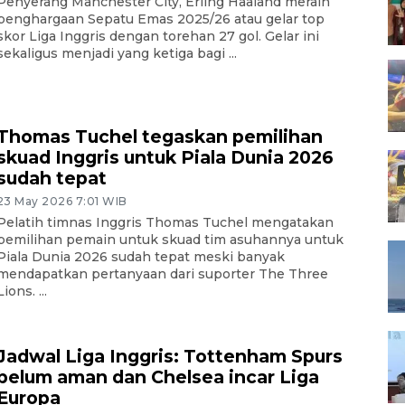
Penyerang Manchester City, Erling Haaland meraih
penghargaan Sepatu Emas 2025/26 atau gelar top
skor Liga Inggris dengan torehan 27 gol. Gelar ini
sekaligus menjadi yang ketiga bagi ...
Thomas Tuchel tegaskan pemilihan
skuad Inggris untuk Piala Dunia 2026
sudah tepat
23 May 2026 7:01 WIB
Pelatih timnas Inggris Thomas Tuchel mengatakan
pemilihan pemain untuk skuad tim asuhannya untuk
Piala Dunia 2026 sudah tepat meski banyak
mendapatkan pertanyaan dari suporter The Three
Lions. ...
Jadwal Liga Inggris: Tottenham Spurs
belum aman dan Chelsea incar Liga
Europa