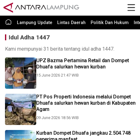
Lampung Update
Lintas Daerah
Politik Dan Hukum
In
Idul Adha 1447
Kami mempunyai 31 berita tentang idul adha 1447.
UPZ Bazma Pertamina Retail dan Dompet
Dhuafa salurkan hewan kurban
15 June 2026 21:47 WIB
PT Pos Properti Indonesia melalui Dompet
Dhuafa salurkan hewan kurban di Kabupaten
Agam
09 June 2026 18:56 WIB
Kurban Dompet Dhuafa jangkau 2.504.748
penerima manfaat