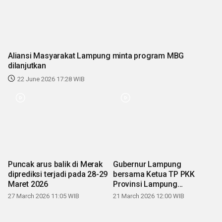
Aliansi Masyarakat Lampung minta program MBG
dilanjutkan
22 June 2026 17:28 WIB
Puncak arus balik di Merak
Gubernur Lampung
diprediksi terjadi pada 28-29
bersama Ketua TP PKK
Maret 2026
Provinsi Lampung
mengucapkan Selamat Hari
27 March 2026 11:05 WIB
21 March 2026 12:00 WIB
Raya Idul Fitri 1447 H