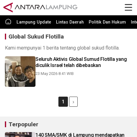
Lampung Update
Lintas Daerah
Politik Dan Hukum
In
Global Sukud Flotilla
Kami mempunyai 1 berita tentang global sukud flotilla.
Seluruh Aktivis Global Sumud Flotilla yang
diculik Israel telah dibebaskan
23 May 2026 8:41 WIB
1
Terpopuler
140 SMA/SMK di Lampung mendapatkan