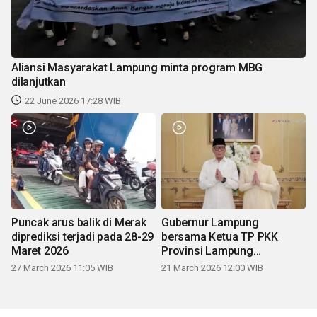
Aliansi Masyarakat Lampung minta program MBG
dilanjutkan
22 June 2026 17:28 WIB
Puncak arus balik di Merak
Gubernur Lampung
diprediksi terjadi pada 28-29
bersama Ketua TP PKK
Maret 2026
Provinsi Lampung
mengucapkan Selamat Hari
27 March 2026 11:05 WIB
21 March 2026 12:00 WIB
Raya Idul Fitri 1447 H