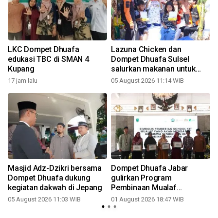
LKC Dompet Dhuafa
Lazuna Chicken dan
edukasi TBC di SMAN 4
Dompet Dhuafa Sulsel
Kupang
salurkan makanan untuk
warga terdampak kebakaran
17 jam lalu
05 August 2026 11:14 WIB
2
di Tallo
n
Masjid Adz-Dzikri bersama
Dompet Dhuafa Jabar
Dompet Dhuafa dukung
gulirkan Program
kegiatan dakwah di Jepang
Pembinaan Mualaf
Indonesia
05 August 2026 11:03 WIB
01 August 2026 18:47 WIB
2