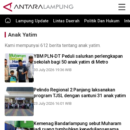
Lampung Update
Lintas Daerah
Politik Dan Hukum
In
Anak Yatim
Kami mempunyai 612 berita tentang anak yatim.
YBM PLN-DT Peduli salurkan perlengkapan
sekolah bagi 50 anak yatim di Metro
30 July 2026 19:36 WIB
Pelindo Regional 2 Panjang laksanakan
program TJSL dengan santuni 31 anak yatim
23 July 2026 16:01 WIB
Kemenag Bandarlampung sebut Muharam
jadi ruang tumbuhkan kepeduliansesama