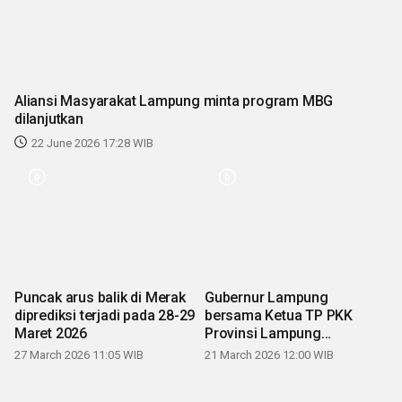
Aliansi Masyarakat Lampung minta program MBG
dilanjutkan
22 June 2026 17:28 WIB
Puncak arus balik di Merak
Gubernur Lampung
diprediksi terjadi pada 28-29
bersama Ketua TP PKK
Maret 2026
Provinsi Lampung
mengucapkan Selamat Hari
27 March 2026 11:05 WIB
21 March 2026 12:00 WIB
Raya Idul Fitri 1447 H