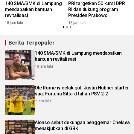
140 SMA/SMK di Lampung
PRI targetkan 50 kursi DPR
mendapatkan bantuan
RI dan dukung program
revitalisasi
Presiden Prabowo
18 jam lalu
18 jam lalu
Berita Terpopuler
140 SMA/SMK di Lampung mendapatkan
bantuan revitalisasi
18 jam lalu
Ole Romeny cetak gol, Justin Hubner starter
saat Fortuna Sittard tahan PSV 2-2
7 jam lalu
Alonso sebut dukungan penggemar Chelsea
menakjubkan di GBK