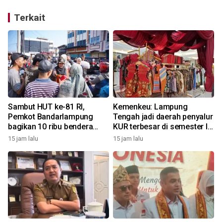
Terkait
Sambut HUT ke-81 RI,
Kemenkeu: Lampung
Pemkot Bandarlampung
Tengah jadi daerah penyalur
bagikan 10 ribu bendera
KUR terbesar di semester I
Merah Putih
2026
15 jam lalu
15 jam lalu
2