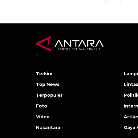
>
Terkini
Lamp
Top News
Linta
Terpopuler
Polit
Foto
Inter
Video
Artike
Nusantara
Gaya 