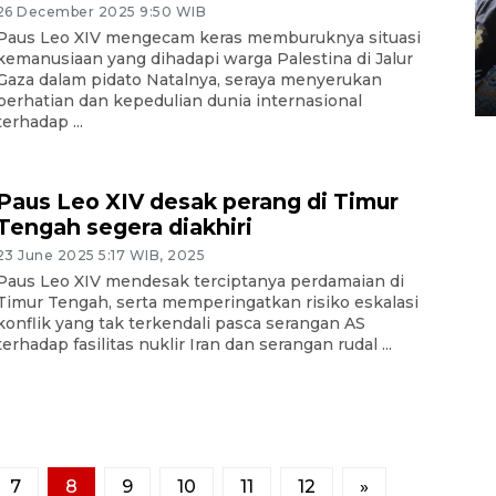
Tingkat hunian hotel di
26 December 2025 9:50 WIB
Lampung naik pada Maret
Paus Leo XIV mengecam keras memburuknya situasi
2026
kemanusiaan yang dihadapi warga Palestina di Jalur
Gaza dalam pidato Natalnya, seraya menyerukan
12 May 2026 15:06 WIB
perhatian dan kepedulian dunia internasional
terhadap ...
Paus Leo XIV desak perang di Timur
Tengah segera diakhiri
23 June 2025 5:17 WIB, 2025
Paus Leo XIV mendesak terciptanya perdamaian di
Timur Tengah, serta memperingatkan risiko eskalasi
konflik yang tak terkendali pasca serangan AS
terhadap fasilitas nuklir Iran dan serangan rudal ...
7
8
9
10
11
12
»