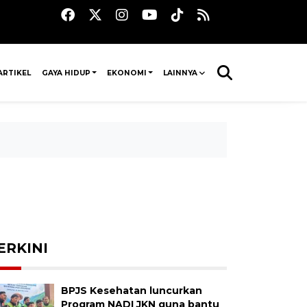
ARTIKEL
GAYA HIDUP
EKONOMI
LAINNYA
ERKINI
BPJS Kesehatan luncurkan
Program NADI JKN guna bantu