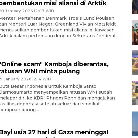
pembentukan misi aliansi di Arktik
20 January 2026 12:07 WIB
Menteri Pertahanan Denmark Troels Lund Poulsen
dan Menteri Luar Negeri Greenland Vivian Motzfeldt
mengusulkan pembentukan misi aliansi di kawasan
Arktik dalam pertemuan dengan Sekretaris Jenderal ...
"Online scam" Kamboja diberantas,
ratusan WNI minta pulang
19 January 2026 12:14 WIB
Duta Besar Indonesia untuk Kamboja Santo
Darmosumarto menyampaikan ratusan WNI sudah
melapor diri ke KBRI Phnom Penh dan mengajukan
fasilitas deportasi setelah keluar dari sindikat
penipuan daring ...
Bayi usia 27 hari di Gaza meninggal