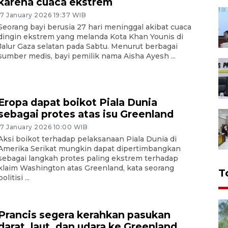
karena cuaca ekstrem
17 January 2026 19:37 WIB
Seorang bayi berusia 27 hari meninggal akibat cuaca
dingin ekstrem yang melanda Kota Khan Younis di
Jalur Gaza selatan pada Sabtu. Menurut berbagai
sumber medis, bayi pemilik nama Aisha Ayesh ...
Eropa dapat boikot Piala Dunia
sebagai protes atas isu Greenland
17 January 2026 10:00 WIB
Aksi boikot terhadap pelaksanaan Piala Dunia di
Amerika Serikat mungkin dapat dipertimbangkan
sebagai langkah protes paling ekstrem terhadap
klaim Washington atas Greenland, kata seorang
T
politisi ...
Prancis segera kerahkan pasukan
darat, laut, dan udara ke Greenland