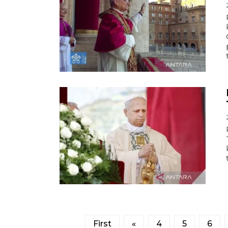
First
«
4
5
6