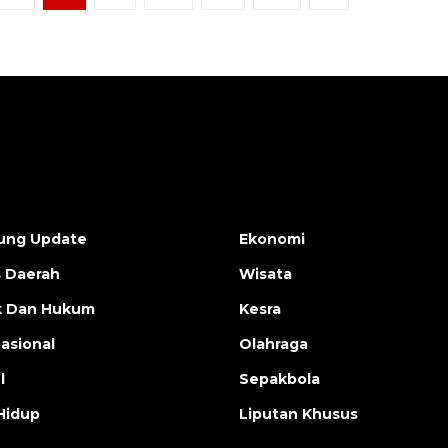
ung Update
Ekonomi
s Daerah
Wisata
ik Dan Hukum
Kesra
nasional
Olahraga
l
Sepakbola
Hidup
Liputan Khusus