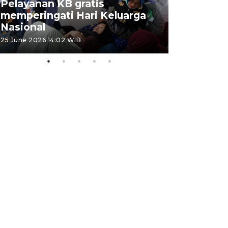
Pelayanan KB gratis
Aksi dam
memperingati Hari Keluarga
Lampung
Nasional
MBG
25 June 2026 14:02 WIB
22 June 2026 