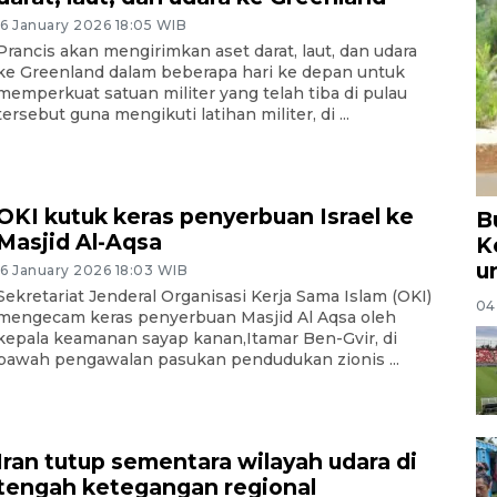
16 January 2026 18:05 WIB
Prancis akan mengirimkan aset darat, laut, dan udara
ke Greenland dalam beberapa hari ke depan untuk
memperkuat satuan militer yang telah tiba di pulau
tersebut guna mengikuti latihan militer, di ...
OKI kutuk keras penyerbuan Israel ke
B
Masjid Al-Aqsa
K
u
16 January 2026 18:03 WIB
Sekretariat Jenderal Organisasi Kerja Sama Islam (OKI)
04
mengecam keras penyerbuan Masjid Al Aqsa oleh
kepala keamanan sayap kanan,Itamar Ben-Gvir, di
bawah pengawalan pasukan pendudukan zionis ...
Iran tutup sementara wilayah udara di
tengah ketegangan regional