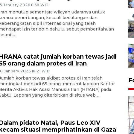
15 January 2026 8:58 WIB
Iran menutup sementara wilayah udaranya untuk
semua penerbangan, kecuali kedatangan dan
keberangkatan sipil internasional yang telah
mendapat izin terlebih dahulu, sebut pemberitahuan
resmi ...
HRANA catat jumlah korban tewas jadi
65 orang dalam protes di Iran
10 January 2026 18:21 WIB
Jumlah korban tewas akibat protes di Iran telah
F
meningkat menjadi 65 orang, menurut laporan Kantor
Berita Aktivis Hak Asasi Manusia Iran (HRANA) pada
Sabtu. Laporan yang diterbitkan di situs web ...
Dalam pidato Natal, Paus Leo XIV
kecam situasi memprihatinkan di Gaza