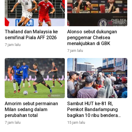
Thailand dan Malaysia ke
Alonso sebut dukungan
semifinal Piala AFF 2026
penggemar Chelsea
menakjubkan di GBK
7 jam lalu
7 jam lalu
Amorim sebut permainan
Sambut HUT ke-81 RI,
Milan sedang dalam
Pemkot Bandarlampung
perubahan total
bagikan 10 ribu bendera
Merah Putih
7 jam lalu
15 jam lalu