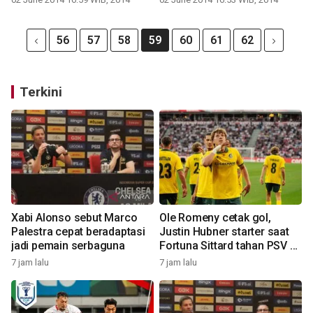
56
57
58
59
60
61
62
Terkini
Xabi Alonso sebut Marco
Ole Romeny cetak gol,
Palestra cepat beradaptasi
Justin Hubner starter saat
jadi pemain serbaguna
Fortuna Sittard tahan PSV 2-
2
7 jam lalu
7 jam lalu