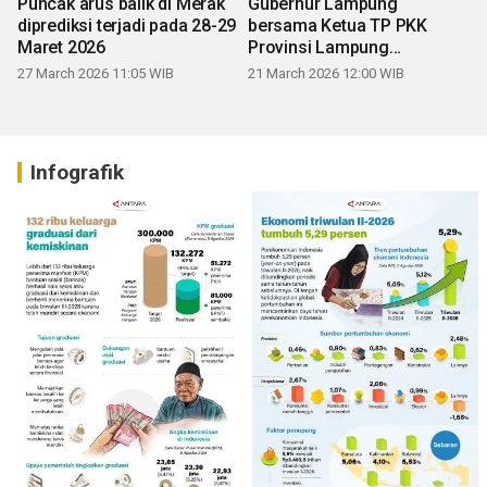
Puncak arus balik di Merak
Gubernur Lampung
diprediksi terjadi pada 28-29
bersama Ketua TP PKK
Maret 2026
Provinsi Lampung
mengucapkan Selamat Hari
27 March 2026 11:05 WIB
21 March 2026 12:00 WIB
Raya Idul Fitri 1447 H
Infografik