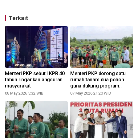
Terkait
Menteri PKP sebut l KPR 40
Menteri PKP dorong satu
tahun ringankan angsuran
rumah tanam dua pohon
h
masyarakat
guna dukung program
penghijauan
08 May 2026 5:32 WIB
07 May 2026 21:20 WIB