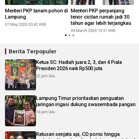
N
Menteri PKP tanam pohon di
Menteri PKP perpanjang
Lampung
tenor cicilan rumah jadi 30
tahun agar lebih terjangkau
07 May 2026 20:42 WIB
09 March 2026 13:31 WIB
2
Berita Terpopuler
Ketua SC: Hadiah juara 2, 3, dan 4 Piala
Presiden 2026 naik Rp500 juta
22 jam lalu
Lampung Timur prioritaskan penguatan
jaringan irigasi dukung swasembada pangan
14 jam lalu
Ratusan senjata api, CD porno hingga