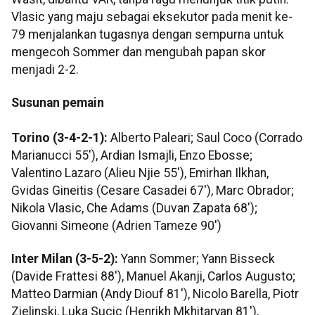
Vlasic yang maju sebagai eksekutor pada menit ke-
79 menjalankan tugasnya dengan sempurna untuk
mengecoh Sommer dan mengubah papan skor
menjadi 2-2.
Susunan pemain
Torino (3-4-2-1):
Alberto Paleari; Saul Coco (Corrado
Marianucci 55'), Ardian Ismajli, Enzo Ebosse;
Valentino Lazaro (Alieu Njie 55'), Emirhan Ilkhan,
Gvidas Gineitis (Cesare Casadei 67'), Marc Obrador;
Nikola Vlasic, Che Adams (Duvan Zapata 68');
Giovanni Simeone (Adrien Tameze 90')
Inter Milan (3-5-2):
Yann Sommer; Yann Bisseck
(Davide Frattesi 88'), Manuel Akanji, Carlos Augusto;
Matteo Darmian (Andy Diouf 81'), Nicolo Barella, Piotr
Zielinski, Luka Sucic (Henrikh Mkhitaryan 81'),