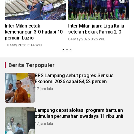
a
Inter Milan cetak
Inter Milan juara Liga Italia
kemenangan 3-0 hadapi 10
setelah bekuk Parma 2-0
pemain Lazio
04 May 2026 8:26 WIB
1
10 May 2026 5:14 WIB
Berita Terpopuler
BPS Lampung sebut progres Sensus
Ekonomi 2026 capai 84,52 persen
17 jam lalu
Lampung dapat alokasi program bantuan
stimulan perumahan swadaya 11 ribu unit
17 jam lalu