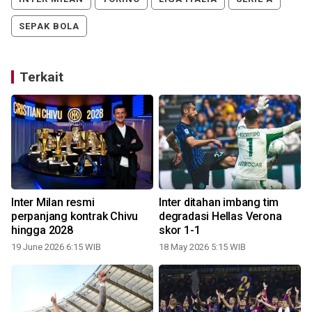
SEPAK BOLA
Terkait
Inter Milan resmi
Inter ditahan imbang tim
perpanjang kontrak Chivu
degradasi Hellas Verona
hingga 2028
skor 1-1
1
19 June 2026 6:15 WIB
18 May 2026 5:15 WIB