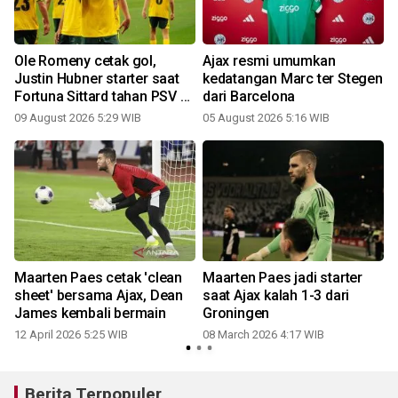
Ole Romeny cetak gol,
Ajax resmi umumkan
g
Justin Hubner starter saat
kedatangan Marc ter Stegen
Fortuna Sittard tahan PSV 2-
dari Barcelona
2
09 August 2026 5:29 WIB
05 August 2026 5:16 WIB
Maarten Paes cetak 'clean
Maarten Paes jadi starter
sheet' bersama Ajax, Dean
saat Ajax kalah 1-3 dari
James kembali bermain
Groningen
12 April 2026 5:25 WIB
08 March 2026 4:17 WIB
Berita Terpopuler