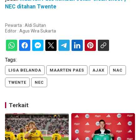
NEC ditahan Twente
Pewarta : Aldi Sultan
Editor :
Agus Wira Sukarta
Tags:
LIGA BELANDA
MAARTEN PAES
AJAX
NAC
TWENTE
NEC
Terkait