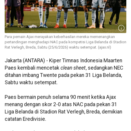
Para pemain Ajax merayakan keberhasilan mereka memenangkan
pertandingan menghadapi NAC pada kompetisi Liga Belanda di Stadion
Rat Verlegh, Breda, Sabtu (25/6/2026) waktu setempat. (ajax.nl)
Jakarta (ANTARA) - Kiper Timnas Indonesia Maarten
Paes kembali mencetak
clean sheet
, sedangkan NEC
ditahan imbang Twente pada pekan 31 Liga Belanda,
Sabtu waktu setempat.
Paes bermain penuh selama 90 menit ketika Ajax
menang dengan skor 2-0 atas NAC pada pekan 31
Liga Belanda di Stadion Rat Verlegh, Breda, demikian
catatan Eredivisie.