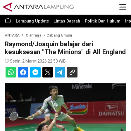
Lampung Update
Lintas Daerah
Politik Dan Hukum
In
ANTARA
Olahraga
Cabang Umum
Raymond/Joaquin belajar dari
kesuksesan "The Minions" di All England
Senin, 2 Maret 2026 22:53 WIB