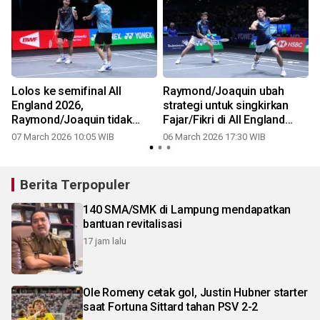
Lolos ke semifinal All
Raymond/Joaquin ubah
m
England 2026,
strategi untuk singkirkan
Raymond/Joaquin tidak
Fajar/Fikri di All England
ingin terbebani
2026
07 March 2026 10:05 WIB
06 March 2026 17:30 WIB
Berita Terpopuler
140 SMA/SMK di Lampung mendapatkan
bantuan revitalisasi
17 jam lalu
Ole Romeny cetak gol, Justin Hubner starter
saat Fortuna Sittard tahan PSV 2-2