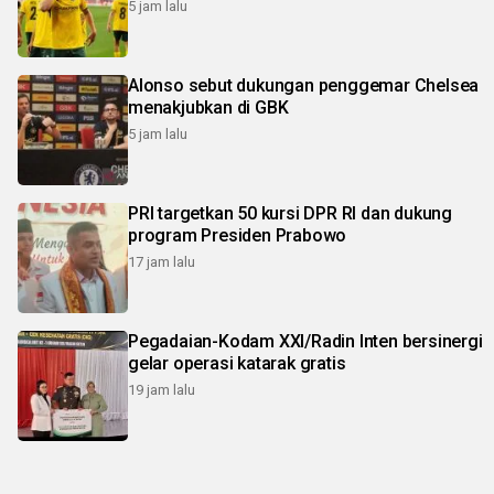
5 jam lalu
Alonso sebut dukungan penggemar Chelsea
menakjubkan di GBK
5 jam lalu
PRI targetkan 50 kursi DPR RI dan dukung
program Presiden Prabowo
17 jam lalu
Pegadaian-Kodam XXI/Radin Inten bersinergi
gelar operasi katarak gratis
19 jam lalu