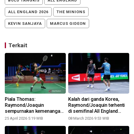
BULU TANGKIS
ALL ENGLAND
ALL ENGLAND 2026
THE MINIONS
KEVIN SANJAYA
MARCUS GIDEON
Terkait
l
Piala Thomas:
Kalah dari ganda Korea,
Raymond/Joaquin
Raymond/Joaquin terhenti
sempurnakan kemenangan
di semifinal All England
Indonesia atas Aljazair 5-0
2026
25 April 2026 5:19 WIB
08 March 2026 9:53 WIB