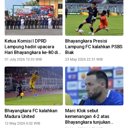
h
Ketua Komisi I DPRD
Bhayangkara Presisi
Lampung hadiri upacara
Lampung FC kalahkan PSBS
Hari Bhayangkara ke-80 di
Biak
Mapolda
01 July 2026 13:33 WIB
23 May 2026 22:51 WIB
Bhayangkara FC kalahkan
Marc Klok sebut
Madura United
kemenangan 4-2 atas
Bhayangkara tunjukan
12 May 2026 6:02 WIB
mentalitas juara