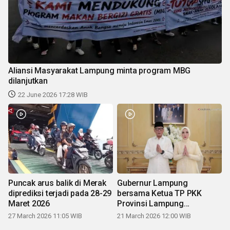
Aliansi Masyarakat Lampung minta program MBG
dilanjutkan
22 June 2026 17:28 WIB
Puncak arus balik di Merak
Gubernur Lampung
diprediksi terjadi pada 28-29
bersama Ketua TP PKK
Maret 2026
Provinsi Lampung
mengucapkan Selamat Hari
27 March 2026 11:05 WIB
21 March 2026 12:00 WIB
Raya Idul Fitri 1447 H