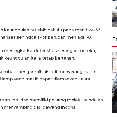
ih keunggulan terlebih dahulu pada menit ke-33
onansea sehingga skor berubah menjadi 1-0.
F
bih meningkatkan intensitas serangan mereka,
 keunggulan Italia tetap bertahan.
bali mengambil inisiatif menyerang, kali ini
n Hemp yang masih dapat diamankan Laura
Tingkat hunian hotel di
Lampung naik pada Maret
2026
n satu gol dan memiliki peluang melalui sundulan
12 May 2026 15:06 WIB
ih menyamping dari gawang Inggris.