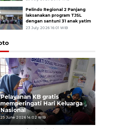
Pelindo Regional 2 Panjang
laksanakan program TJSL
dengan santuni 31 anak yatim
23 July 2026 16:01 WIB
oto
Pelayanan KB gratis
Aksi dam
memperingati Hari Keluarga
Lampung
Nasional
MBG
25 June 2026 14:02 WIB
22 June 2026 