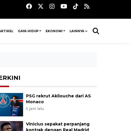
ARTIKEL
GAYA HIDUP
EKONOMI
LAINNYA
ERKINI
PSG rekrut Akliouche dari AS
Monaco
5 jam lalu
Vinicius sepakat perpanjang
kontrak dengan Real Madrid