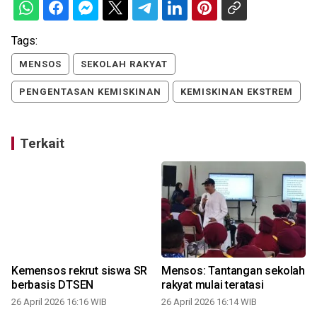
Tags:
MENSOS
SEKOLAH RAKYAT
PENGENTASAN KEMISKINAN
KEMISKINAN EKSTREM
Terkait
n
Kemensos rekrut siswa SR
Mensos: Tantangan sekolah
berbasis DTSEN
rakyat mulai teratasi
26 April 2026 16:16 WIB
26 April 2026 16:14 WIB
2