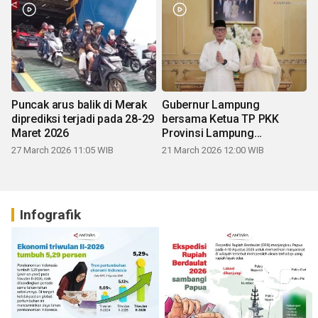
Puncak arus balik di Merak
Gubernur Lampung
diprediksi terjadi pada 28-29
bersama Ketua TP PKK
Maret 2026
Provinsi Lampung
mengucapkan Selamat Hari
27 March 2026 11:05 WIB
21 March 2026 12:00 WIB
Raya Idul Fitri 1447 H
Infografik