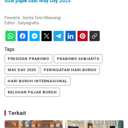
soal pajak saat May Day 2025
Pewarta : Genta Tenri Mawangi
Editor :
Satyagraha
Tags:
PRESIDEN PRABOWO
PRABOWO SUBIANTO
MAY DAY 2025
PERINGATAN HARI BURUH
HARI BURUH INTERNASIONAL
KELUHAN PAJAK BURUH
Terkait