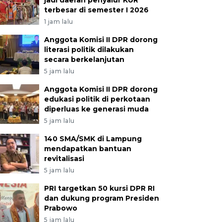
jadi daerah penyalur KUR
terbesar di semester I 2026
1 jam lalu
Anggota Komisi II DPR dorong
literasi politik dilakukan
secara berkelanjutan
5 jam lalu
Anggota Komisi II DPR dorong
edukasi politik di perkotaan
diperluas ke generasi muda
5 jam lalu
140 SMA/SMK di Lampung
mendapatkan bantuan
revitalisasi
5 jam lalu
PRI targetkan 50 kursi DPR RI
dan dukung program Presiden
Prabowo
5 jam lalu