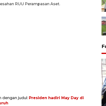
gesahan RUU Perampasan Aset.
F
Tingkat hunian hotel di
Lampung naik pada Maret
m dengan judul:
Presiden hadiri May Day di
2026
uruh