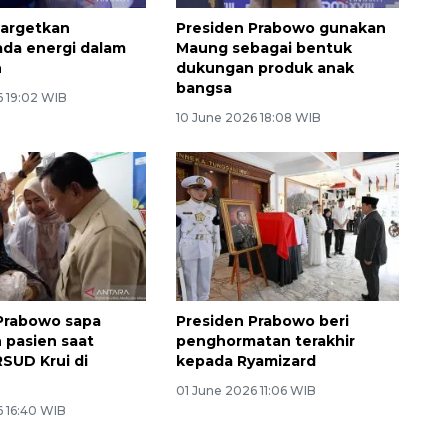
targetkan
Presiden Prabowo gunakan
da energi dalam
Maung sebagai bentuk
n
dukungan produk anak
bangsa
6 19:02 WIB
10 June 2026 18:08 WIB
Prabowo sapa
Presiden Prabowo beri
 pasien saat
penghormatan terakhir
RSUD Krui di
kepada Ryamizard
01 June 2026 11:06 WIB
6 16:40 WIB