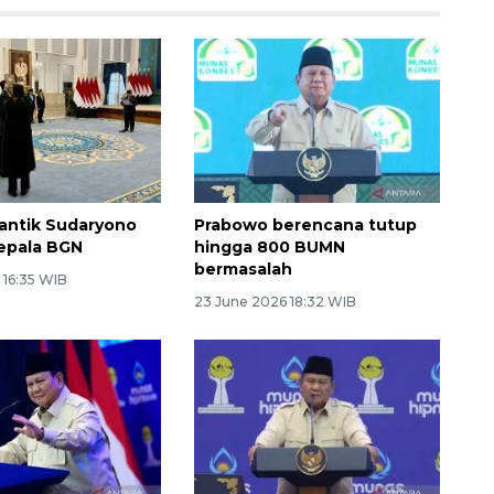
lantik Sudaryono
Prabowo berencana tutup
epala BGN
hingga 800 BUMN
bermasalah
 16:35 WIB
23 June 2026 18:32 WIB