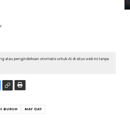
12 May 2026 15:06 WIB
i
g atau pengindeksan otomatis untuk AI di situs web ini tanpa
RI BURUH
MAY DAY