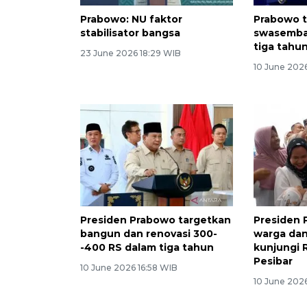
Prabowo: NU faktor
Prabowo 
stabilisator bangsa
swasemba
tiga tahu
23 June 2026 18:29 WIB
10 June 202
Presiden Prabowo targetkan
Presiden 
bangun dan renovasi 300-
warga dan
-400 RS dalam tiga tahun
kunjungi 
Pesibar
10 June 2026 16:58 WIB
10 June 202