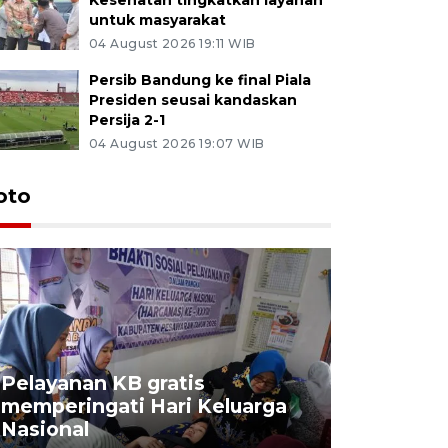
untuk masyarakat
04 August 2026 19:11 WIB
Persib Bandung ke final Piala
Presiden seusai kandaskan
Persija 2-1
04 August 2026 19:07 WIB
oto
Pelayanan KB gratis
Aksi dam
memperingati Hari Keluarga
Lampung
Nasional
MBG