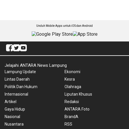
Unduh Mobile Apps untuk iOS dan Android
Jelajahi ANTARA News Lampung
Lampung Update
Ekonomi
Lintas Daerah
Kesra
Politik Dan Hukum
Olahraga
Internasional
Liputan Khusus
Artikel
Redaksi
Gaya Hidup
ANTARA Foto
Nasional
BrandA
Nusantara
RSS