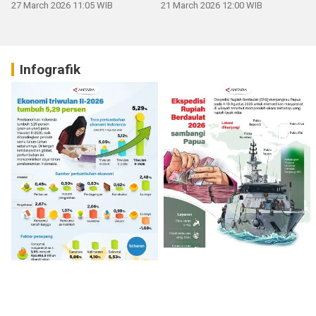
mengucapkan Selamat Hari
27 March 2026 11:05 WIB
21 March 2026 12:00 WIB
Raya Idul Fitri 1447 H
Infografik