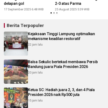
delapan gol
2-0 atas Parma
0
17 September 2025 6:48 WIB
25 August 2025 5:39 WIB
Berita Terpopuler
Kejaksaan Tinggi Lampung optimalkan
mekanisme keadilan restoratif
22 jam lalu
Balsa Sekulic bertekad membawa Persib
Bandung juara Piala Presiden 2026
20 jam lalu
Ketua SC: Hadiah juara 2, 3, dan 4 Piala
Presiden 2026 naik Rp500 juta
15 jam lalu