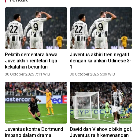
Pelatih sementara bawa
Juventus akhiri tren negatif
Juve akhiri rentetan tiga
dengan kalahkan Udinese 3-
kekalahan beruntun
1
30 October 2025 7:11 WIB
30 October 2025 5:09 WIB
Juventus kontra Dortmund
David dan Vlahovic bikin gol,
imbang dalam drama
Juventus raih kemenangan