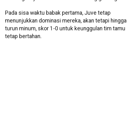
Pada sisa waktu babak pertama, Juve tetap
menunjukkan dominasi mereka, akan tetapi hingga
turun minum, skor 1-0 untuk keunggulan tim tamu
tetap bertahan.