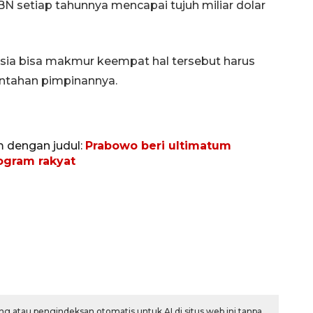
BN setiap tahunnya mencapai tujuh miliar dolar
nesia bisa makmur keempat hal tersebut harus
intahan pimpinannya.
m dengan judul:
Prabowo beri ultimatum
gram rakyat
g atau pengindeksan otomatis untuk AI di situs web ini tanpa