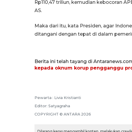
Rp110,47 triliun, kemudian kebocoran AP
AS.
Maka dari itu, kata Presiden, agar Indo
ditangani dengan tepat di dalam pemer
Berita ini telah tayang di Antaranews.co
kepada oknum korup pengganggu pro
Pewarta :
Livia Kristianti
Editor:
Satyagraha
COPYRIGHT ©
ANTARA
2026
Dilarang keras mengambil konten, melakukan crawlin