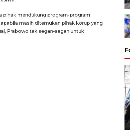
ua pihak mendukung program-program
i, apabila masih ditemukan pihak korup yang
l, Prabowo tak segan-segan untuk
F
Tingkat hunian hotel di
Lampung naik pada Maret
2026
12 May 2026 15:06 WIB