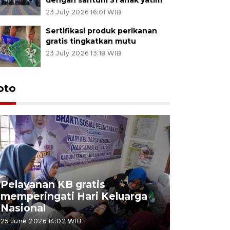
23 July 2026 16:01 WIB
Sertifikasi produk perikanan
gratis tingkatkan mutu
23 July 2026 13:18 WIB
oto
Pelayanan KB gratis
Aksi dam
memperingati Hari Keluarga
Lampung
Nasional
MBG
25 June 2026 14:02 WIB
22 June 2026 