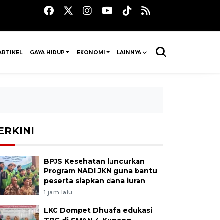
ARTIKEL
GAYA HIDUP
EKONOMI
LAINNYA
ERKINI
BPJS Kesehatan luncurkan
Program NADI JKN guna bantu
peserta siapkan dana iuran
1 jam lalu
LKC Dompet Dhuafa edukasi