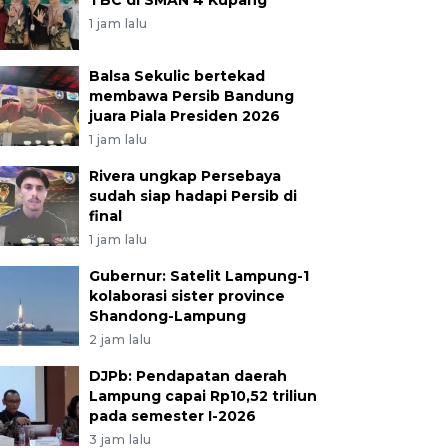
TBC di SMAN 4 Kupang
1 jam lalu
Balsa Sekulic bertekad
membawa Persib Bandung
juara Piala Presiden 2026
1 jam lalu
Rivera ungkap Persebaya
sudah siap hadapi Persib di
final
1 jam lalu
Gubernur: Satelit Lampung-1
kolaborasi sister province
Shandong-Lampung
2 jam lalu
DJPb: Pendapatan daerah
Lampung capai Rp10,52 triliun
pada semester I-2026
3 jam lalu