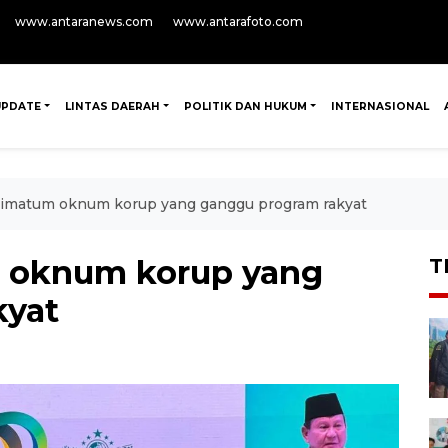
www.antaranews.com
www.antarafoto.com
UPDATE
LINTAS DAERAH
POLITIK DAN HUKUM
INTERNASIONAL
timatum oknum korup yang ganggu program rakyat
 oknum korup yang
T
kyat