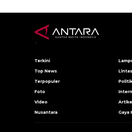
>
Terkini
Lamp
Top News
Linta
Terpopuler
Polit
Foto
Inter
Video
Artike
Nusantara
Gaya 