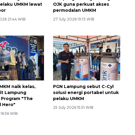
i pelaku UMKM lewat
OJK guna perkuat akses
por
permodalan UMKM
026 21:44 WIB
27 July 2026 19:13 WIB
KM naik kelas,
PGN Lampung sebut C-Cyl
uit Lampung
solusi energi portabel untuk
 Program "The
pelaku UMKM
l Hero"
25 July 2026 15:51 WIB
 16:56 WIB