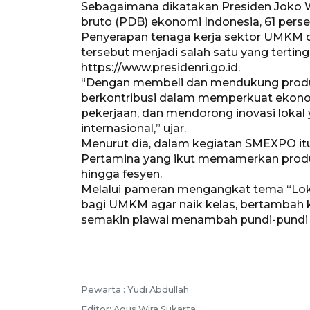
Sebagaimana dikatakan Presiden Joko W
bruto (PDB) ekonomi Indonesia, 61 per
Penyerapan tenaga kerja sektor UMKM 
tersebut menjadi salah satu yang terting
https://www.presidenri.go.id.
“Dengan membeli dan mendukung produk
berkontribusi dalam memperkuat ekono
pekerjaan, dan mendorong inovasi lokal
internasional,” ujar.
Menurut dia, dalam kegiatan SMEXPO it
Pertamina yang ikut memamerkan produk 
hingga fesyen.
Melalui pameran mengangkat tema “Lok
bagi UMKM agar naik kelas, bertambah k
semakin piawai menambah pundi-pundi k
Pewarta :
Yudi Abdullah
Editor:
Agus Wira Sukarta