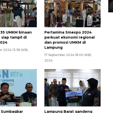
12 May 2026 15:06 WIB
 35 UMKM binaan
Pertamina Smexpo 2024
siap tampil di
perkuat ekonomi regional
2024
dan promosi UMKM di
Lampung
r 2024 13:38 WIB,
17 September 2024 18:00 WIB,
2024
i Sumbagbar
Lampung Barat gandeng