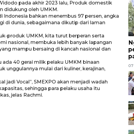
idodo pada akhir 2023 lalu, Produk domestik
sen didukung oleh UMKM.
di Indonesia bahkan menembus 97 persen, angka
gi di dunia, sebagaimana dikutip dari laman
-produk UMKM, kita turut berperan serta
N
mi nasional, membuka lebih banyak lapangan
p
 yang mampu bersaing di kancah nasional dan
p
u ada 40 gerai milik pelaku UMKM binaan
07
unggulannya mulai dari kuliner, kerajinan,
al jadi Vocal”, SMEXPO akan menjadi wadah
apasitas, sehingga para pelaku usaha itu
as, jelas Rachmi.