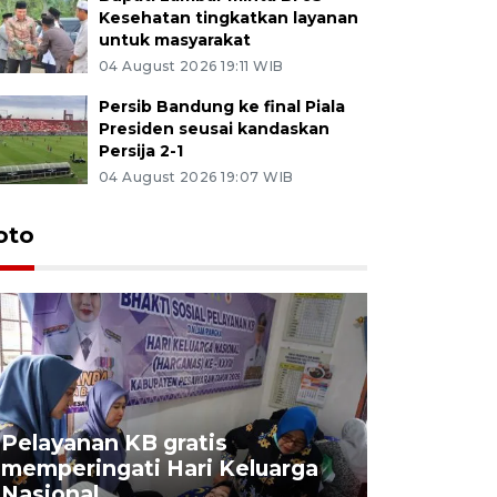
Kesehatan tingkatkan layanan
untuk masyarakat
04 August 2026 19:11 WIB
Persib Bandung ke final Piala
Presiden seusai kandaskan
Persija 2-1
04 August 2026 19:07 WIB
oto
Pelayanan KB gratis
Aksi dam
memperingati Hari Keluarga
Lampung
Nasional
MBG