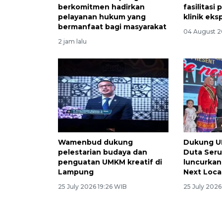
berkomitmen hadirkan
fasilitas
pelayanan hukum yang
klinik eks
bermanfaat bagi masyarakat
04 August 2
2 jam lalu
Wamenbud dukung
Dukung UM
pelestarian budaya dan
Duta Ser
penguatan UMKM kreatif di
luncurkan
Lampung
Next Loca
25 July 2026 19:26 WIB
25 July 2026