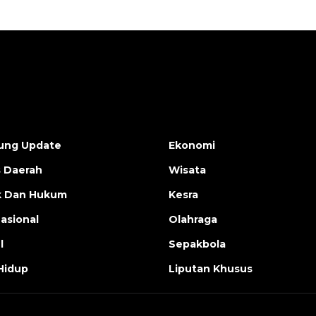
ung Update
Ekonomi
s Daerah
Wisata
ik Dan Hukum
Kesra
nasional
Olahraga
l
Sepakbola
Hidup
Liputan Khusus