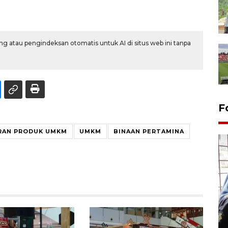
g atau pengindeksan otomatis untuk AI di situs web ini tanpa
F
RAN PRODUK UMKM
UMKM
BINAAN PERTAMINA
Tingkat hunian hotel di
Lampung naik pada Maret
2026