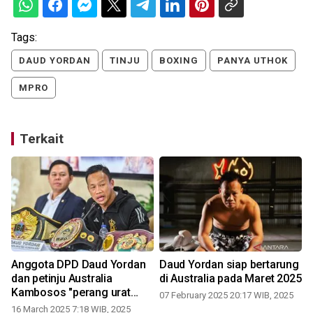
Tags:
DAUD YORDAN
TINJU
BOXING
PANYA UTHOK
MPRO
Terkait
Anggota DPD Daud Yordan
Daud Yordan siap bertarung
n
dan petinju Australia
di Australia pada Maret 2025
Kambosos "perang urat
07 February 2025 20:17 WIB, 2025
saraf" jelang duel
16 March 2025 7:18 WIB, 2025