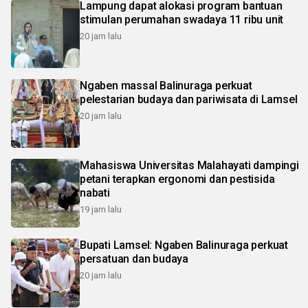
Lampung dapat alokasi program bantuan
stimulan perumahan swadaya 11 ribu unit
20 jam lalu
Ngaben massal Balinuraga perkuat
pelestarian budaya dan pariwisata di Lamsel
20 jam lalu
Mahasiswa Universitas Malahayati dampingi
petani terapkan ergonomi dan pestisida
nabati
19 jam lalu
Bupati Lamsel: Ngaben Balinuraga perkuat
persatuan dan budaya
20 jam lalu