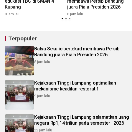
edukasi TBC di SMAN 4
membawa Persib Bandung
Kupang
juara Piala Presiden 2026
8 jam lalu
8 jam lalu
9
Terpopuler
Balsa Sekulic bertekad membawa Persib
Bandung juara Piala Presiden 2026
8 jam lalu
Kejaksaan Tinggi Lampung optimalkan
mekanisme keadilan restoratif
9 jam lalu
Kejaksaan Tinggi Lampung selamatkan uang
negara Rp1,14 triliun pada semester I 2026
22 jam lalu