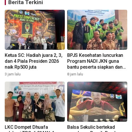
Berita Terkini
Ketua SC: Hadiah juara 2, 3,
BPJS Kesehatan luncurkan
dan 4 Piala Presiden 2026
Program NADI JKN guna
naik Rp500 juta
bantu peserta siapkan dana
iuran
3 jam lalu
8 jam lalu
8
LKC Dompet Dhuafa
Balsa Sekulic bertekad