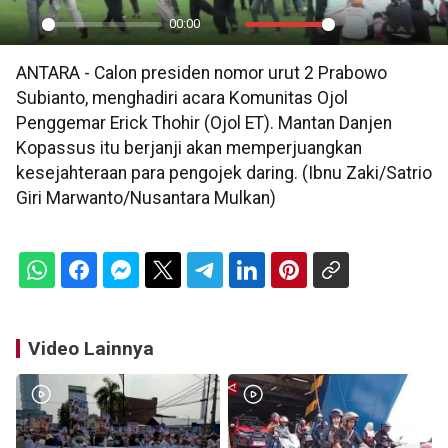
00:00
Play
Mute
Settings
PIP
En
ANTARA - Calon presiden nomor urut 2 Prabowo
ful
Subianto, menghadiri acara Komunitas Ojol
Penggemar Erick Thohir (Ojol ET). Mantan Danjen
Kopassus itu berjanji akan memperjuangkan
kesejahteraan para pengojek daring. (Ibnu Zaki/Satrio
Giri Marwanto/Nusantara Mulkan)
Video Lainnya