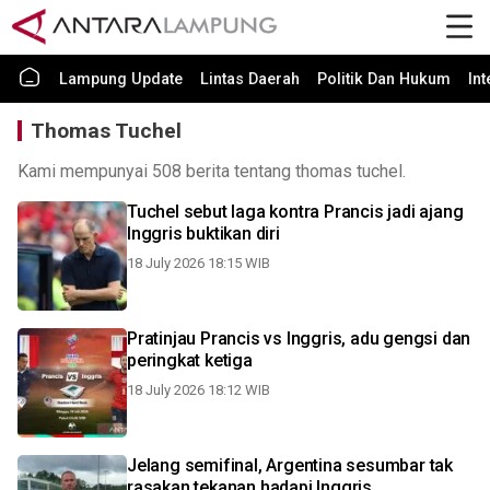
Lampung Update
Lintas Daerah
Politik Dan Hukum
In
Thomas Tuchel
Kami mempunyai 508 berita tentang thomas tuchel.
Tuchel sebut laga kontra Prancis jadi ajang
Inggris buktikan diri
18 July 2026 18:15 WIB
Pratinjau Prancis vs Inggris, adu gengsi dan
peringkat ketiga
18 July 2026 18:12 WIB
Jelang semifinal, Argentina sesumbar tak
rasakan tekanan hadapi Inggris