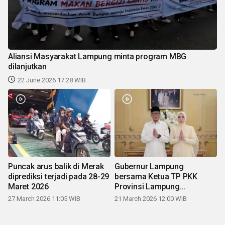
Aliansi Masyarakat Lampung minta program MBG
dilanjutkan
22 June 2026 17:28 WIB
Puncak arus balik di Merak
Gubernur Lampung
diprediksi terjadi pada 28-29
bersama Ketua TP PKK
Maret 2026
Provinsi Lampung
mengucapkan Selamat Hari
27 March 2026 11:05 WIB
21 March 2026 12:00 WIB
Raya Idul Fitri 1447 H