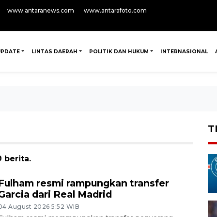
www.antaranews.com
www.antarafoto.com
UPDATE
LINTAS DAERAH
POLITIK DAN HUKUM
INTERNASIONAL
T
 berita.
Fulham resmi rampungkan transfer
Garcia dari Real Madrid
04 August 2026 5:52 WIB