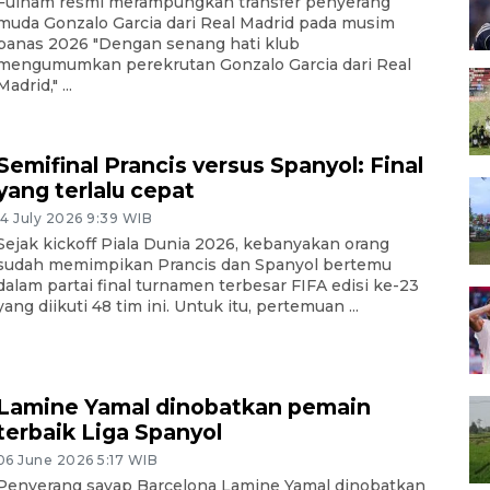
Fulham resmi merampungkan transfer penyerang
muda Gonzalo Garcia dari Real Madrid pada musim
panas 2026 "Dengan senang hati klub
mengumumkan perekrutan Gonzalo Garcia dari Real
Madrid," ...
Semifinal Prancis versus Spanyol: Final
yang terlalu cepat
14 July 2026 9:39 WIB
Sejak kickoff Piala Dunia 2026, kebanyakan orang
sudah memimpikan Prancis dan Spanyol bertemu
dalam partai final turnamen terbesar FIFA edisi ke-23
yang diikuti 48 tim ini. Untuk itu, pertemuan ...
Lamine Yamal dinobatkan pemain
terbaik Liga Spanyol
06 June 2026 5:17 WIB
Penyerang sayap Barcelona Lamine Yamal dinobatkan