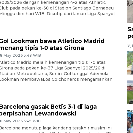
2025/2026 dengan kemenangan 4-2 atas Athletic
Club pada pekan ke-38 di Stadion Santiago Bernabeu,
Minggu dini hari WIB. Dikutip dari laman Liga Spanyol,
..
S
p
Gol Lookman bawa Atletico Madrid
9 j
menang tipis 1-0 atas Girona
18 May 2026 5:48 WIB
Atletico Madrid meraih kemenangan tipis 1-0 atas
Girona pada pekan ke-37 Liga Spanyol 2025/26 di
Stadion Metropolitano, Senin. Gol tunggal Ademola
Lookman membawaLos Colchoneros mengamankan
..
Barcelona gasak Betis 3-1 di laga
perpisahan Lewandowski
18 May 2026 5:45 WIB
Barcelona menutup laga kandang terakhir musim ini