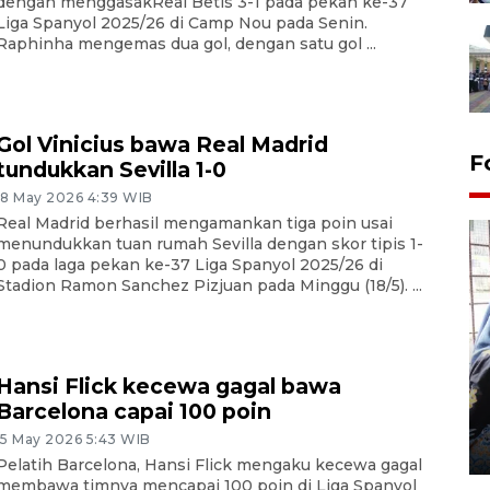
dengan menggasakReal Betis 3-1 pada pekan ke-37
Liga Spanyol 2025/26 di Camp Nou pada Senin.
Raphinha mengemas dua gol, dengan satu gol ...
Gol Vinicius bawa Real Madrid
F
tundukkan Sevilla 1-0
18 May 2026 4:39 WIB
Real Madrid berhasil mengamankan tiga poin usai
menundukkan tuan rumah Sevilla dengan skor tipis 1-
0 pada laga pekan ke-37 Liga Spanyol 2025/26 di
Stadion Ramon Sanchez Pizjuan pada Minggu (18/5). ...
Tingkat hunian hotel di
Hansi Flick kecewa gagal bawa
Lampung naik pada Maret
Barcelona capai 100 poin
2026
15 May 2026 5:43 WIB
12 May 2026 15:06 WIB
Pelatih Barcelona, Hansi Flick mengaku kecewa gagal
membawa timnya mencapai 100 poin di Liga Spanyol