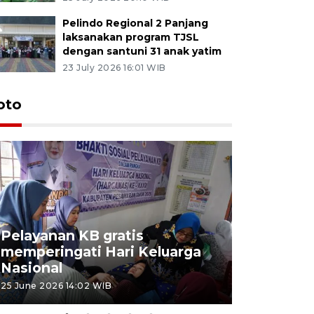
Pelindo Regional 2 Panjang
laksanakan program TJSL
dengan santuni 31 anak yatim
23 July 2026 16:01 WIB
oto
Pelayanan KB gratis
Aksi dam
memperingati Hari Keluarga
Lampung
Nasional
MBG
25 June 2026 14:02 WIB
22 June 2026 