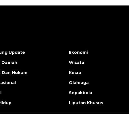
ung Update
Ekonomi
s Daerah
Wisata
ik Dan Hukum
Kesra
nasional
Olahraga
l
Sepakbola
Hidup
Liputan Khusus