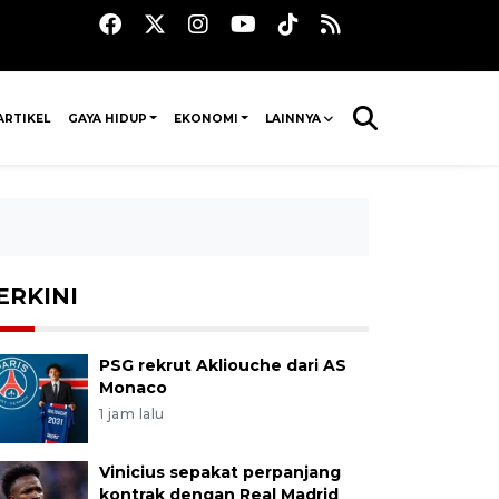
ARTIKEL
GAYA HIDUP
EKONOMI
LAINNYA
ERKINI
PSG rekrut Akliouche dari AS
Monaco
1 jam lalu
Vinicius sepakat perpanjang
kontrak dengan Real Madrid