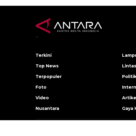
>
Terkini
Lamp
Top News
Linta
Terpopuler
Polit
Foto
Inter
Video
Artike
Nusantara
Gaya 
Copyright © ANTARA