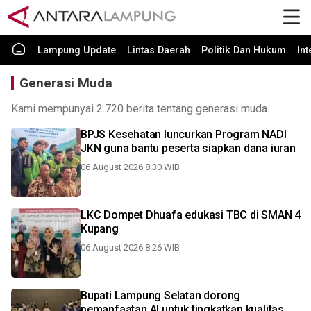
Lampung Update
Lintas Daerah
Politik Dan Hukum
In
Generasi Muda
Kami mempunyai 2.720 berita tentang generasi muda.
BPJS Kesehatan luncurkan Program NADI
JKN guna bantu peserta siapkan dana iuran
06 August 2026 8:30 WIB
LKC Dompet Dhuafa edukasi TBC di SMAN 4
Kupang
06 August 2026 8:26 WIB
Bupati Lampung Selatan dorong
pemanfaatan AI untuk tingkatkan kualitas