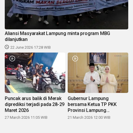
Aliansi Masyarakat Lampung minta program MBG
dilanjutkan
22 June 2026 17:28 WIB
Puncak arus balik di Merak
Gubernur Lampung
diprediksi terjadi pada 28-29
bersama Ketua TP PKK
Maret 2026
Provinsi Lampung
mengucapkan Selamat Hari
27 March 2026 11:05 WIB
21 March 2026 12:00 WIB
Raya Idul Fitri 1447 H