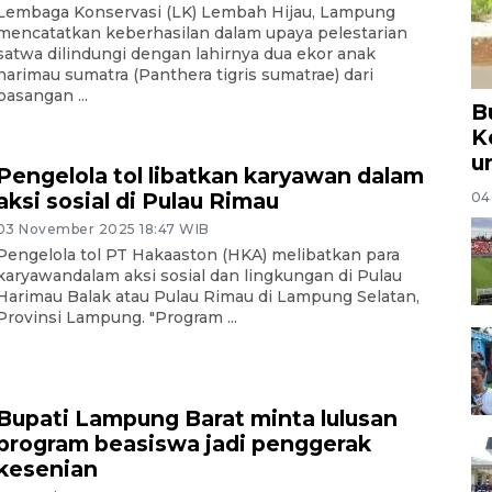
Lembaga Konservasi (LK) Lembah Hijau, Lampung
mencatatkan keberhasilan dalam upaya pelestarian
satwa dilindungi dengan lahirnya dua ekor anak
harimau sumatra (Panthera tigris sumatrae) dari
pasangan ...
B
K
u
Pengelola tol libatkan karyawan dalam
aksi sosial di Pulau Rimau
04
03 November 2025 18:47 WIB
Pengelola tol PT Hakaaston (HKA) melibatkan para
karyawandalam aksi sosial dan lingkungan di Pulau
Harimau Balak atau Pulau Rimau di Lampung Selatan,
Provinsi Lampung. "Program ...
Bupati Lampung Barat minta lulusan
program beasiswa jadi penggerak
kesenian