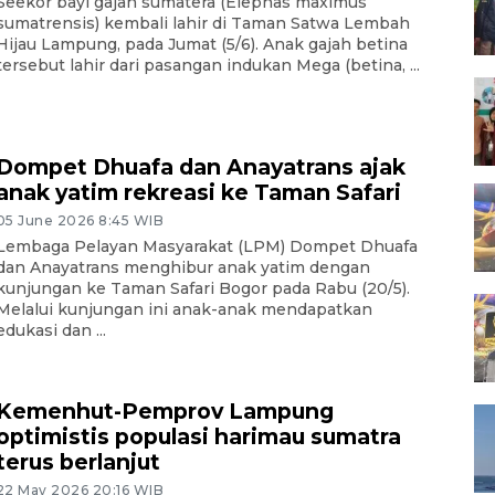
Seekor bayi gajah sumatera (Elephas maximus
sumatrensis) kembali lahir di Taman Satwa Lembah
Hijau Lampung, pada Jumat (5/6). Anak gajah betina
tersebut lahir dari pasangan indukan Mega (betina, ...
Dompet Dhuafa dan Anayatrans ajak
anak yatim rekreasi ke Taman Safari
05 June 2026 8:45 WIB
Lembaga Pelayan Masyarakat (LPM) Dompet Dhuafa
dan Anayatrans menghibur anak yatim dengan
kunjungan ke Taman Safari Bogor pada Rabu (20/5).
Melalui kunjungan ini anak-anak mendapatkan
edukasi dan ...
Kemenhut-Pemprov Lampung
optimistis populasi harimau sumatra
terus berlanjut
22 May 2026 20:16 WIB