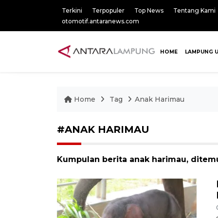
Terkini
Terpopuler
Top News
Tentang Kami
otomotif.antaranews.com
HOME
LAMPUNG 
Home
Tag
Anak Harimau
#ANAK HARIMAU
Kumpulan berita anak harimau, ditemu