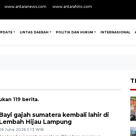
www.antaranews.com
www.antarafoto.com
UPDATE
LINTAS DAERAH
POLITIK DAN HUKUM
INTERNASIONAL
T
kan 119 berita.
Bayi gajah sumatera kembali lahir di
Lembah Hijau Lampung
06 June 2026 5:13 WIB