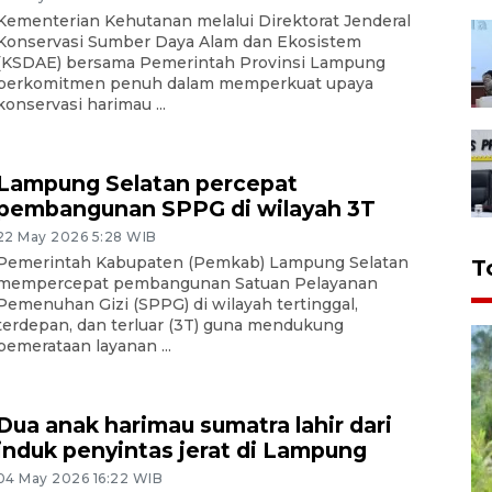
Kementerian Kehutanan melalui Direktorat Jenderal
Konservasi Sumber Daya Alam dan Ekosistem
(KSDAE) bersama Pemerintah Provinsi Lampung
berkomitmen penuh dalam memperkuat upaya
konservasi harimau ...
Lampung Selatan percepat
pembangunan SPPG di wilayah 3T
22 May 2026 5:28 WIB
Pemerintah Kabupaten (Pemkab) Lampung Selatan
T
mempercepat pembangunan Satuan Pelayanan
Pemenuhan Gizi (SPPG) di wilayah tertinggal,
terdepan, dan terluar (3T) guna mendukung
pemerataan layanan ...
Dua anak harimau sumatra lahir dari
induk penyintas jerat di Lampung
04 May 2026 16:22 WIB