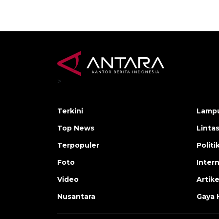
>
Terkini
Lamp
Top News
Linta
Terpopuler
Polit
Foto
Inter
Video
Artike
Nusantara
Gaya 