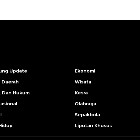
ung Update
Ekonomi
s Daerah
Wisata
ik Dan Hukum
Kesra
nasional
Olahraga
l
Sepakbola
Hidup
Liputan Khusus