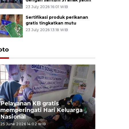
23 July 2026 16:01 WIB
Sertifikasi produk perikanan
gratis tingkatkan mutu
23 July 2026 13:18 WIB
oto
Pelayanan KB gratis
Aksi dam
memperingati Hari Keluarga
Lampung
Nasional
MBG
25 June 2026 14:02 WIB
22 June 2026 