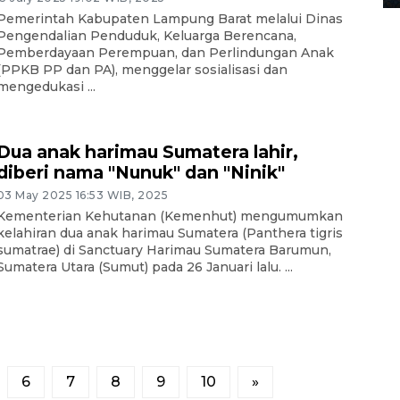
Pemerintah Kabupaten Lampung Barat melalui Dinas
Pengendalian Penduduk, Keluarga Berencana,
Pemberdayaan Perempuan, dan Perlindungan Anak
(PPKB PP dan PA), menggelar sosialisasi dan
mengedukasi ...
Dua anak harimau Sumatera lahir,
diberi nama "Nunuk" dan "Ninik"
03 May 2025 16:53 WIB, 2025
Kementerian Kehutanan (Kemenhut) mengumumkan
kelahiran dua anak harimau Sumatera (Panthera tigris
sumatrae) di Sanctuary Harimau Sumatera Barumun,
Sumatera Utara (Sumut) pada 26 Januari lalu. ...
6
7
8
9
10
»