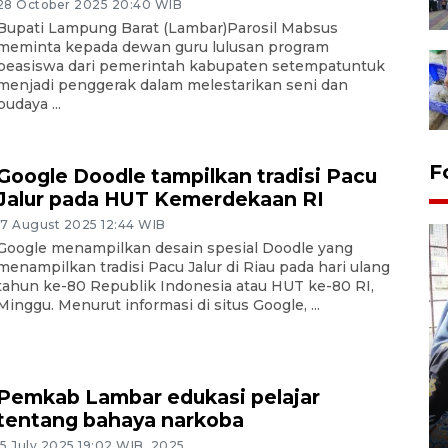
28 October 2025 20:40 WIB
Bupati Lampung Barat (Lambar)Parosil Mabsus
meminta kepada dewan guru lulusan program
beasiswa dari pemerintah kabupaten setempatuntuk
menjadi penggerak dalam melestarikan seni dan
budaya ...
F
Google Doodle tampilkan tradisi Pacu
Jalur pada HUT Kemerdekaan RI
17 August 2025 12:44 WIB
Google menampilkan desain spesial Doodle yang
menampilkan tradisi Pacu Jalur di Riau pada hari ulang
tahun ke-80 Republik Indonesia atau HUT ke-80 RI,
Minggu. Menurut informasi di situs Google, ...
Tingkat hunian hotel di
Lampung naik pada Maret
Pemkab Lambar edukasi pelajar
2026
tentang bahaya narkoba
12 May 2026 15:06 WIB
15 July 2025 19:02 WIB, 2025