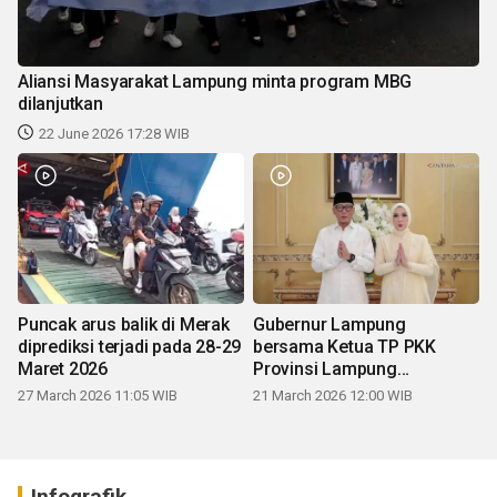
Aliansi Masyarakat Lampung minta program MBG
dilanjutkan
22 June 2026 17:28 WIB
Puncak arus balik di Merak
Gubernur Lampung
diprediksi terjadi pada 28-29
bersama Ketua TP PKK
Maret 2026
Provinsi Lampung
mengucapkan Selamat Hari
27 March 2026 11:05 WIB
21 March 2026 12:00 WIB
Raya Idul Fitri 1447 H
Infografik