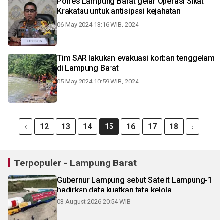
Polres Lampung Barat gelar Operasi Sikat
Krakatau untuk antisipasi kejahatan
06 May 2024 13:16 WIB, 2024
Tim SAR lakukan evakuasi korban tenggelam
di Lampung Barat
05 May 2024 10:59 WIB, 2024
12
13
14
15
16
17
18
Terpopuler - Lampung Barat
Gubernur Lampung sebut Satelit Lampung-1
hadirkan data kuatkan tata kelola
03 August 2026 20:54 WIB