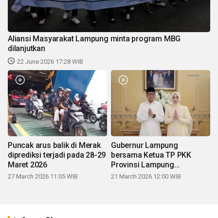
Aliansi Masyarakat Lampung minta program MBG
dilanjutkan
22 June 2026 17:28 WIB
Puncak arus balik di Merak
Gubernur Lampung
diprediksi terjadi pada 28-29
bersama Ketua TP PKK
Maret 2026
Provinsi Lampung
mengucapkan Selamat Hari
27 March 2026 11:05 WIB
21 March 2026 12:00 WIB
Raya Idul Fitri 1447 H