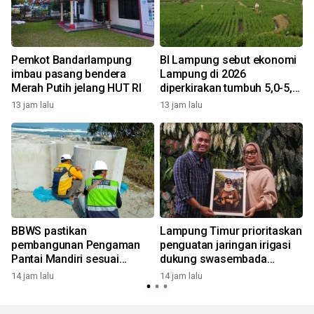
Pemkot Bandarlampung
BI Lampung sebut ekonomi
imbau pasang bendera
Lampung di 2026
Merah Putih jelang HUT RI
diperkirakan tumbuh 5,0-5,6
1
persen
13 jam lalu
13 jam lalu
BBWS pastikan
Lampung Timur prioritaskan
pembangunan Pengaman
penguatan jaringan irigasi
Pantai Mandiri sesuai
dukung swasembada
standar mutu
pangan
14 jam lalu
14 jam lalu
1